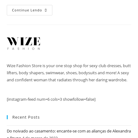
Continue Lendo
Wize Fashion Store is your one stop shop for sexy club dresses, butt
lifters, body shapers, swimwear, shoes, bodysuits and more! A sexy
and confident woman that radiates through her daring wardrobe.
[instagram-feed num=6 cols=3 showfollow=false]
Recent Posts
Do noivado ao casamento: encante-se com as alianças de Alexandra
e Bruno
4 de março de 2023