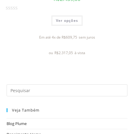
A
Ver opções
v
a
l
Em até 4x de
R$
609,75
sem juros
i
a
ou
R$
2.317,05
à vista
ç
ã
o
0
d
e
5
Veja Também
Blog Plume