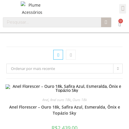
0
Ordenar por mais recente
Anel
,
Anel ouro 18k
,
Ouro 18k
Anel Florescer – Ouro 18k, Safira Azul, Esmeralda, Ônix e
Topázio Sky
R$
2.439,00