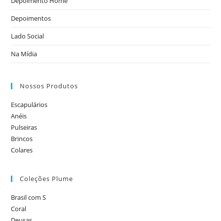
Depoimento Home
Depoimentos
Lado Social
Na Mídia
Nossos Produtos
Escapulários
Anéis
Pulseiras
Brincos
Colares
Coleções Plume
Brasil com S
Coral
Deusas