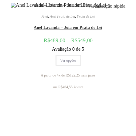
Visualização rápida
Anel
,
Anel Prata de Lei
,
Prata de Lei
Anel Lavanda – Joia em Prata de Lei
R$
489,00
–
R$
549,00
Avaliação
0
de 5
Ver opções
A partir de 4x de
R$
122,25
sem juros
ou
R$
464,55
à vista