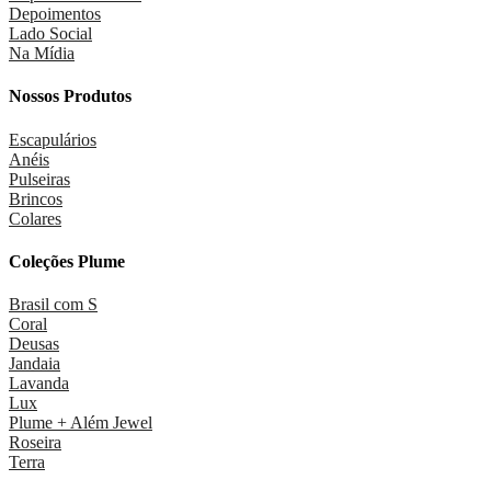
Depoimentos
Lado Social
Na Mídia
Nossos Produtos
Escapulários
Anéis
Pulseiras
Brincos
Colares
Coleções Plume
Brasil com S
Coral
Deusas
Jandaia
Lavanda
Lux
Plume + Além Jewel
Roseira
Terra