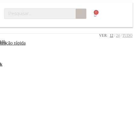
0
VER:
12
24
TUDO
ização rápida
8k