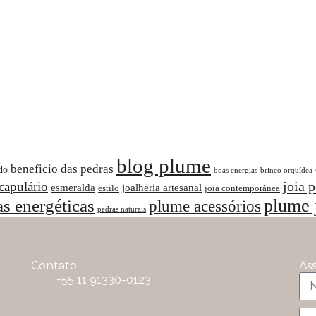
blog plume
beneficio das pedras
do
boas energias
brinco orquídea
joia 
capulário
esmeralda
joalheria artesanal
estilo
joia contemporânea
as energéticas
plume 
plume acessórios
pedras naturais
Contato
As
+55 11 91330-0123