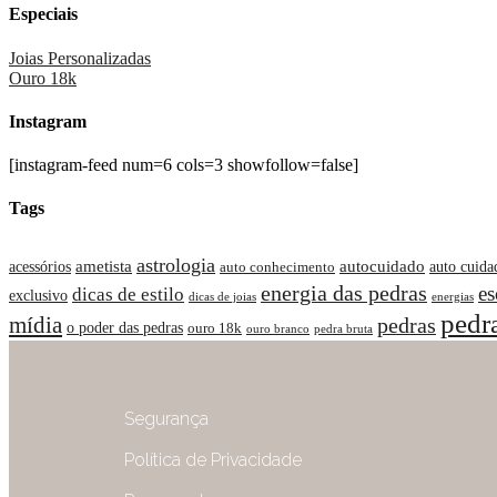
Especiais
Joias Personalizadas
Ouro 18k
Instagram
[instagram-feed num=6 cols=3 showfollow=false]
Tags
astrologia
ametista
autocuidado
acessórios
auto cuida
auto conhecimento
energia das pedras
es
dicas de estilo
exclusivo
dicas de joias
energias
pedr
mídia
pedras
o poder das pedras
ouro 18k
ouro branco
pedra bruta
Segurança
Política de Privacidade