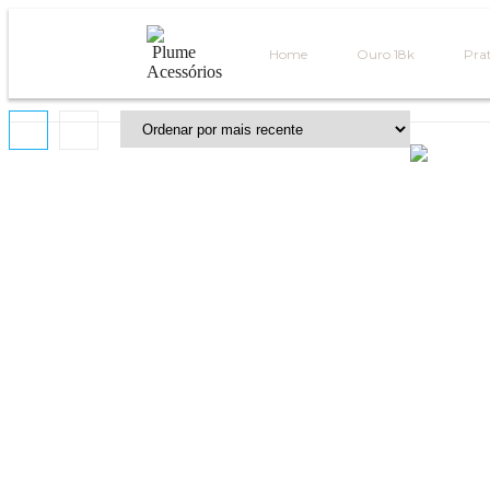
Home
Ouro 18k
Prat