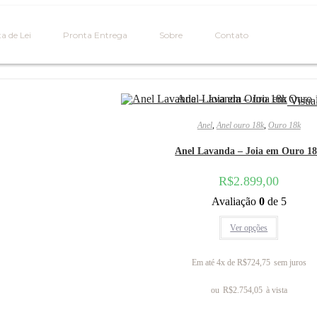
a de Lei
Pronta Entrega
Sobre
Contato
Visual
Anel
,
Anel ouro 18k
,
Ouro 18k
Anel Lavanda – Joia em Ouro 1
R$
2.899,00
Avaliação
0
de 5
Ver opções
Em até 4x de
R$
724,75
sem juros
ou
R$
2.754,05
à vista