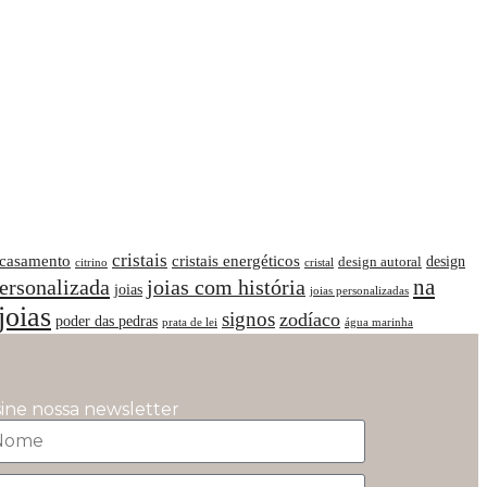
cristais
casamento
cristais energéticos
design
design autoral
citrino
cristal
na
personalizada
joias com história
joias
joias personalizadas
joias
signos
zodíaco
poder das pedras
prata de lei
água marinha
sine nossa newsletter