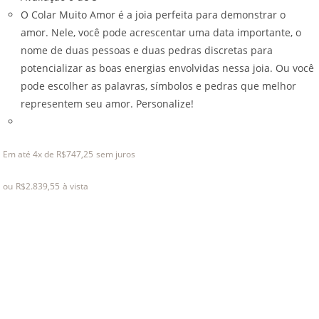
O Colar Muito Amor é a joia perfeita para demonstrar o
amor. Nele, você pode acrescentar uma data importante, o
nome de duas pessoas e duas pedras discretas para
potencializar as boas energias envolvidas nessa joia. Ou você
pode escolher as palavras, símbolos e pedras que melhor
representem seu amor. Personalize!
This
product
Em até 4x de
R$
747,25
sem juros
has
multiple
ou
R$
2.839,55
à vista
variants.
The
options
may
be
chosen
on
the