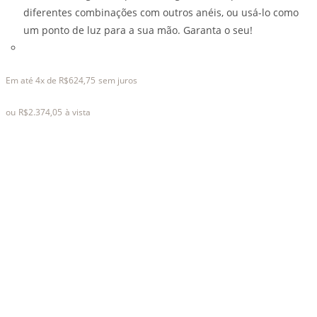
diferentes combinações com outros anéis, ou usá-lo como
um ponto de luz para a sua mão. Garanta o seu!
This
product
Em até 4x de
R$
624,75
sem juros
has
multiple
ou
R$
2.374,05
à vista
variants.
The
options
may
be
chosen
on
the
product
page