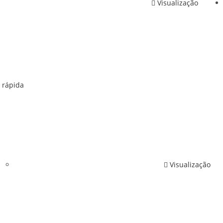
Visualização
product
page
rápida
Visualização