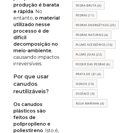
produção é barata
PEDRA BRUTA
(4)
e rápida
. No
PEDRAS
(11)
entanto,
o material
utilizado nesse
PEDRAS ENERGÉTICAS
(20)
processo é de
PEDRAS NATURAIS
(4)
difícil
decomposição no
PLUME ACESSÓRIOS
(16)
meio-ambiente
,
PLUME JOIAS
(22)
causando impactos
irreversíveis.
PODER DAS PEDRAS
(6)
PRATA DE LEI
(4)
Por que usar
canudos
SIGNOS
(10)
reutilizáveis?
ZODÍACO
(9)
ÁGUA MARINHA
(4)
Os canudos
plásticos são
feitos de
polipropileno e
poliestireno
. Isto é,