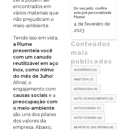
itens podem ser
encontrados em
Do seu jeito: confira
vários materiais que
esta joia personalizada
Plume!
não prejudicam o
4 de fevereiro de
meio-ambiente.
2023
Tendo isso em vista,
Conteúdos
a Plume
presenteia você
mais
com um canudo
publicados
reutilizável em aço
inox, como mimo
ACESSÓRIOS
(6)
do mês de Julho
!
AMETISTA
(7)
Afinal, o
engajamento com
ASTROLOGIA
(9)
causas sociais
e a
AUTO CONHECIMENTO
(5)
preocupação com
o meio-ambiente
AUTOCUIDADO
(7)
são uns dos pilares
AUTO CUIDADO
(6)
dos valores da
empresa. Abaixo,
BENEFICIO DAS PEDRAS
(8)