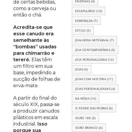
ENERGIAS
(4)
de certas bebidas,
como a cerveja ou
ESCAPULÁRIO
(10)
então o chá.
ESMERALDA
(7)
Acredita-se que
ESTILO
(5)
esse canudo era
semelhante às
JOALHERIA ARTESANAL
(7)
“bombas” usadas
JOIA CONTEMPORÂNEA
(5)
para chimarrão e
tereré.
Elas têm
JOIA PERSONALIZADA
(12)
um filtro em sua
JOIAS
(6)
base, impedindo a
sucção de folhas de
JOIAS COM HISTÓRIA
(11)
erva-mate.
JOIAS PERSONALIZADAS
(4)
A partir do final do
NA MÍDIA
(13)
século XIX, passa-se
O PODER DAS PEDRAS
(6)
a produzir canudos
plásticos em escala
OURO 18K
(5)
industrial.
Isso
OURO BRANCO
(4)
porque sua