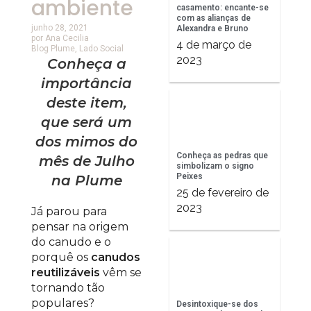
ambiente
casamento: encante-se
com as alianças de
junho 28, 2021
Alexandra e Bruno
por
Ana Cecilia
4 de março de
Blog Plume
,
Lado Social
2023
Conheça a
importância
deste item,
que será um
dos mimos do
Conheça as pedras que
mês de Julho
simbolizam o signo
Peixes
na Plume
25 de fevereiro de
2023
Já parou para
pensar na origem
do canudo e o
porquê os
canudos
reutilizáveis
vêm se
tornando tão
populares?
Desintoxique-se dos