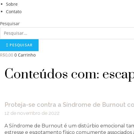
Sobre
Contato
Pesquisar
PESQUISAR
R$
0,00
0
Carrinho
Conteúdos com: escap
Proteja-se contra a Síndrome de Burnout c
12 de novembro de 2022
A Síndrome de Burnout é um distúrbio emocional tamb
estresse e esgotamento físico comumente associados à 