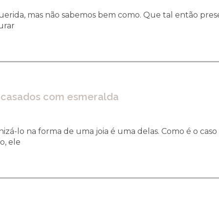
erida, mas não sabemos bem como. Que tal então prese
urar
de casados com esmeralda
rnizá-lo na forma de uma joia é uma delas. Como é o ca
o, ele