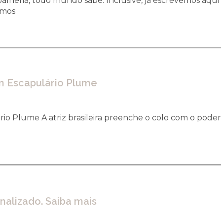
oalheria, todo mundo sabe. Inclusive, já escrevemos aqui
emos
m Escapulário Plume
o Plume A atriz brasileira preenche o colo com o poder
nalizado. Saiba mais