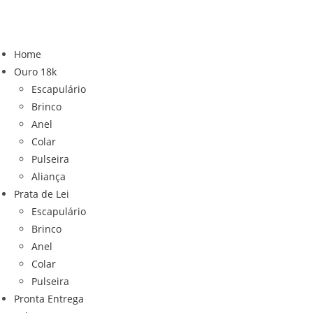
Ir
para
o
Home
conteúdo
Ouro 18k
Escapulário
Brinco
Anel
Colar
Pulseira
Aliança
Prata de Lei
Escapulário
Brinco
Anel
Colar
Pulseira
Pronta Entrega