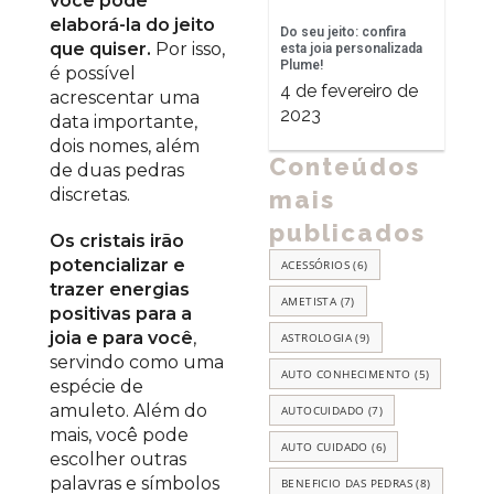
você pode
elaborá-la do jeito
Do seu jeito: confira
que quiser.
Por isso,
esta joia personalizada
Plume!
é possível
4 de fevereiro de
acrescentar uma
2023
data importante,
dois nomes, além
Conteúdos
de duas pedras
discretas.
mais
publicados
Os cristais irão
potencializar e
ACESSÓRIOS
(6)
trazer energias
AMETISTA
(7)
positivas para a
joia e para você
,
ASTROLOGIA
(9)
servindo como uma
AUTO CONHECIMENTO
(5)
espécie de
amuleto. Além do
AUTOCUIDADO
(7)
mais, você pode
AUTO CUIDADO
(6)
escolher outras
palavras e símbolos
BENEFICIO DAS PEDRAS
(8)