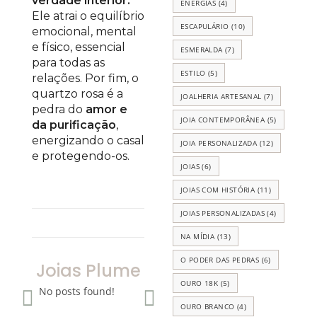
verdade interior.
ENERGIAS
(4)
Ele atrai o equilíbrio
ESCAPULÁRIO
(10)
emocional, mental
e físico, essencial
ESMERALDA
(7)
para todas as
ESTILO
(5)
relações. Por fim, o
quartzo rosa é a
JOALHERIA ARTESANAL
(7)
pedra do
amor e
JOIA CONTEMPORÂNEA
(5)
da purificação
,
energizando o casal
JOIA PERSONALIZADA
(12)
e protegendo-os.
JOIAS
(6)
JOIAS COM HISTÓRIA
(11)
JOIAS PERSONALIZADAS
(4)
NA MÍDIA
(13)
O PODER DAS PEDRAS
(6)
Joias Plume
OURO 18K
(5)
No posts found!
OURO BRANCO
(4)