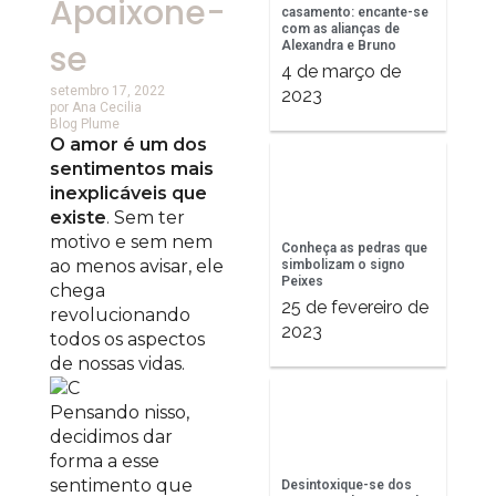
Apaixone-
casamento: encante-se
com as alianças de
se
Alexandra e Bruno
4 de março de
setembro 17, 2022
2023
por
Ana Cecilia
Blog Plume
O amor é um dos
sentimentos mais
inexplicáveis que
existe
. Sem ter
motivo e sem nem
Conheça as pedras que
ao menos avisar, ele
simbolizam o signo
Peixes
chega
25 de fevereiro de
revolucionando
2023
todos os aspectos
de nossas vidas.
Pensando nisso,
decidimos dar
forma a esse
sentimento que
Desintoxique-se dos