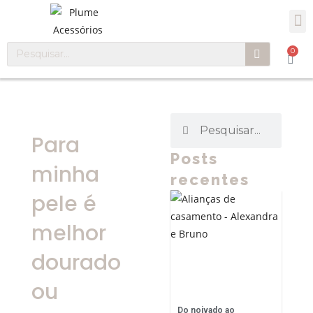
0
Para
Posts
minha
recentes
pele é
melhor
dourado
ou
Do noivado ao