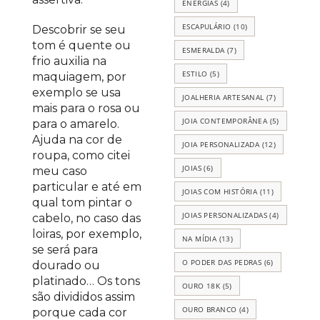
ENERGIAS
(4)
ESCAPULÁRIO
(10)
Descobrir se seu
tom é quente ou
ESMERALDA
(7)
frio auxilia na
ESTILO
(5)
maquiagem, por
exemplo se usa
JOALHERIA ARTESANAL
(7)
mais para o rosa ou
JOIA CONTEMPORÂNEA
(5)
para o amarelo.
Ajuda na cor de
JOIA PERSONALIZADA
(12)
roupa, como citei
JOIAS
(6)
meu caso
particular e até em
JOIAS COM HISTÓRIA
(11)
qual tom pintar o
JOIAS PERSONALIZADAS
(4)
cabelo, no caso das
loiras, por exemplo,
NA MÍDIA
(13)
se será para
O PODER DAS PEDRAS
(6)
dourado ou
platinado… Os tons
OURO 18K
(5)
são divididos assim
OURO BRANCO
(4)
porque cada cor