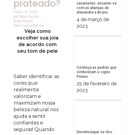
prateado?
casamento: encante-se
com as alianças de
maio 13, 2020
Alexandra e Bruno
por
Ana Cecilia
4 de março de
Blog Plume
2023
Sem Comentários
Veja como
escolher sua joia
de acordo com
seu tom de pele
Conheça as pedras que
simbolizam o signo
Saber identificar as
Peixes
cores que
25 de fevereiro de
realmente
2023
valorizam e
maximizam nossa
beleza natural nos
ajuda a sentir
confiantes e
seguras! Quando
Desintoxique-se dos