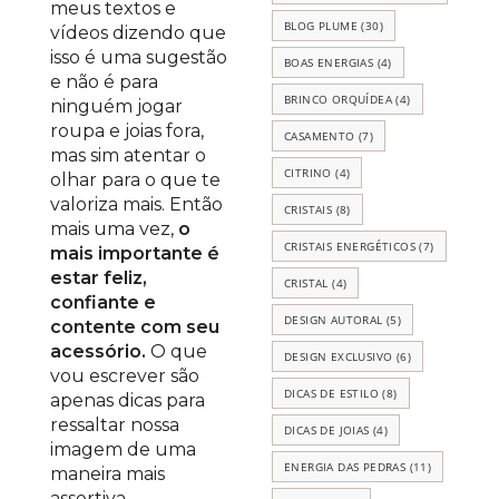
meus textos e
BLOG PLUME
(30)
vídeos dizendo que
isso é uma sugestão
BOAS ENERGIAS
(4)
e não é para
BRINCO ORQUÍDEA
(4)
ninguém jogar
roupa e joias fora,
CASAMENTO
(7)
mas sim atentar o
CITRINO
(4)
olhar para o que te
valoriza mais. Então
CRISTAIS
(8)
mais uma vez,
o
CRISTAIS ENERGÉTICOS
(7)
mais importante é
estar feliz,
CRISTAL
(4)
confiante e
DESIGN AUTORAL
(5)
contente com seu
acessório.
O que
DESIGN EXCLUSIVO
(6)
vou escrever são
DICAS DE ESTILO
(8)
apenas dicas para
ressaltar nossa
DICAS DE JOIAS
(4)
imagem de uma
ENERGIA DAS PEDRAS
(11)
maneira mais
assertiva.