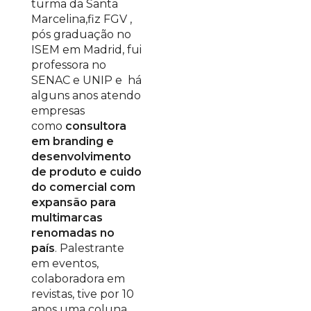
turma da Santa
Marcelina,fiz FGV ,
pós graduação no
ISEM em Madrid, fui
professora no
SENAC e UNIP e há
alguns anos atendo
empresas
como
consultora
em branding e
desenvolvimento
de produto e cuido
do comercial com
expansão para
multimarcas
renomadas no
país
. Palestrante
em eventos,
colaboradora em
revistas, tive por 10
anos uma coluna