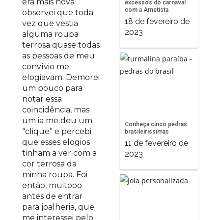
era mais nova
excessos do carnaval
com a Ametista
observei que toda
18 de fevereiro de
vez que vestia
2023
alguma roupa
terrosa quase todas
as pessoas de meu
convívio me
elogiavam. Demorei
um pouco para
notar essa
coincidência, mas
um ia me deu um
Conheça cinco pedras
“clique” e percebi
brasileiríssimas
que esses elogios
11 de fevereiro de
tinham a ver com a
2023
cor terrosa da
minha roupa. Foi
então, muitooo
antes de entrar
para joalheria, que
me interessei pelo