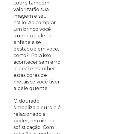
cobre também
valorizarão sua
imagem e seu
estilo. Ao comprar
um brinco você
quer que ele te
enfeite e se
destaque em você,
certo? Para isso
acontecer sem erro
o ideal é escolher
estas cores de
metais se você tiver
a pele quente.
O dourado
simboliza o ouro e é
relacionado a
poder, requinte e
sofisticação.
Com
relação às pedras, o