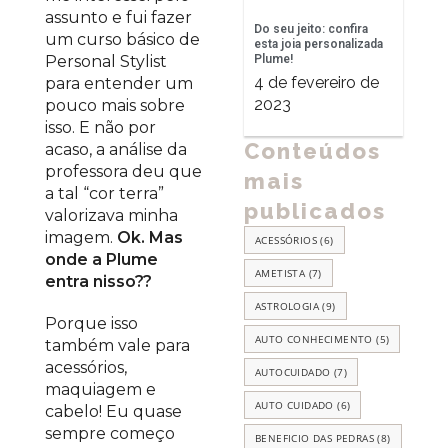
assunto e fui fazer
Do seu jeito: confira
um curso básico de
esta joia personalizada
Plume!
Personal Stylist
4 de fevereiro de
para entender um
2023
pouco mais sobre
isso. E não por
Conteúdos
acaso, a análise da
professora deu que
mais
a tal “cor terra”
publicados
valorizava minha
imagem.
Ok. Mas
ACESSÓRIOS
(6)
onde a Plume
AMETISTA
(7)
entra nisso??
ASTROLOGIA
(9)
Porque isso
AUTO CONHECIMENTO
(5)
também vale para
acessórios,
AUTOCUIDADO
(7)
maquiagem e
AUTO CUIDADO
(6)
cabelo! Eu quase
sempre começo
BENEFICIO DAS PEDRAS
(8)