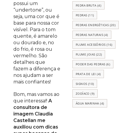
possui um
PEDRA BRUTA
(4)
“undertone”, ou
PEDRAS
(11)
seja, uma cor que é
base para nossa cor
PEDRAS ENERGÉTICAS
(20)
visível. Para o tom
PEDRAS NATURAIS
(4)
quente, é amarelo
ou dourado e, no
PLUME ACESSÓRIOS
(16)
do frio, é rosa ou
PLUME JOIAS
(22)
vermelho. São
detalhes que
PODER DAS PEDRAS
(6)
fazem a diferença e
PRATA DE LEI
(4)
nos ajudam a ser
mais confiantes!
SIGNOS
(10)
ZODÍACO
(9)
Bom, mas vamos ao
que interessa!!
A
ÁGUA MARINHA
(4)
consultora de
imagem Claudia
Castellan me
auxiliou com dicas