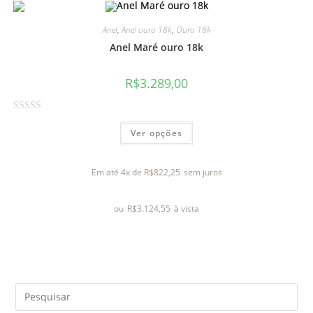
0
d
Anel
,
Anel ouro 18k
,
Ouro 18k
e
Anel Maré ouro 18k
5
R$
3.289,00
A
Ver opções
v
a
l
Em até 4x de
R$
822,25
sem juros
i
a
ou
R$
3.124,55
à vista
ç
ã
o
0
d
e
5