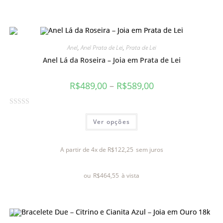
ã
o
0
d
Anel
,
Anel Prata de Lei
,
Prata de Lei
e
Anel Lá da Roseira – Joia em Prata de Lei
5
R$
489,00
–
R$
589,00
A
Ver opções
v
a
l
A partir de 4x de
R$
122,25
sem juros
i
a
ou
R$
464,55
à vista
ç
ã
o
0
d