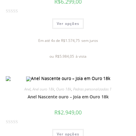
R$
6.299,00
A
Ver opções
v
a
l
Em até 4x de
R$
1.574,75
sem juros
i
a
ou
R$
5.984,05
à vista
ç
ã
o
0
d
Anel
,
Anel ouro 18k
,
Ouro 18k
,
Pedras personalizadas 1
e
Anel Nascente ouro – Joia em Ouro 18k
5
R$
2.949,00
A
Ver opções
v