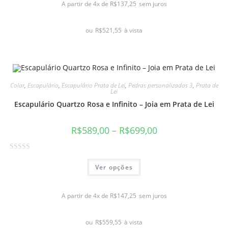
A partir de 4x de
R$
137,25
sem juros
i
a
ou
R$
521,55
à vista
ç
ã
o
0
d
Colar
,
Escapulário
,
Escapulário Prata de Lei
,
Pedras personalizadas 3
,
Prata de
e
Lei
5
Escapulário Quartzo Rosa e Infinito – Joia em Prata de Lei
R$
589,00
–
R$
699,00
A
Ver opções
v
a
l
A partir de 4x de
R$
147,25
sem juros
i
a
ou
R$
559,55
à vista
ç