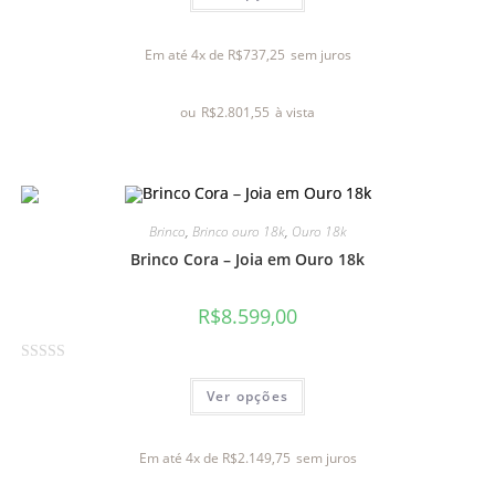
a
l
Em até 4x de
R$
737,25
sem juros
i
a
ou
R$
2.801,55
à vista
ç
ã
o
0
d
Brinco
,
Brinco ouro 18k
,
Ouro 18k
e
Brinco Cora – Joia em Ouro 18k
5
R$
8.599,00
A
Ver opções
v
a
l
Em até 4x de
R$
2.149,75
sem juros
i