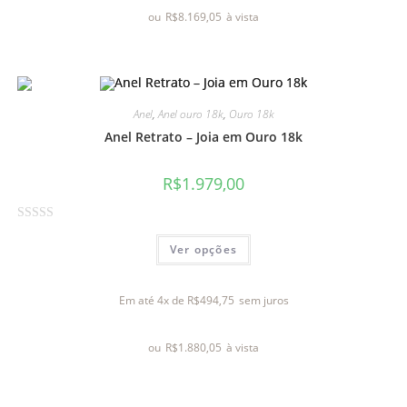
a
ou
R$
8.169,05
à vista
ç
ã
o
0
d
Anel
,
Anel ouro 18k
,
Ouro 18k
e
Anel Retrato – Joia em Ouro 18k
5
R$
1.979,00
A
Ver opções
v
a
l
Em até 4x de
R$
494,75
sem juros
i
a
ou
R$
1.880,05
à vista
ç
ã
o