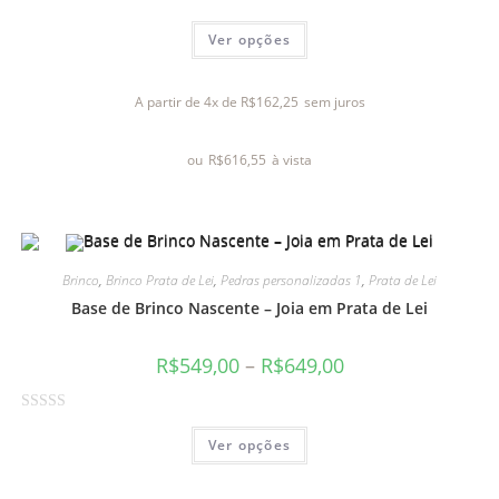
A
Ver opções
v
a
l
A partir de 4x de
R$
162,25
sem juros
i
a
ou
R$
616,55
à vista
ç
ã
o
0
d
Brinco
,
Brinco Prata de Lei
,
Pedras personalizadas 1
,
Prata de Lei
e
Base de Brinco Nascente – Joia em Prata de Lei
5
R$
549,00
–
R$
649,00
A
Ver opções
v
a
l