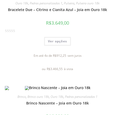
Ouro 18k
,
Pedras personalizadas 1
,
Pulseira
,
Pulseira ouro 18k
e
Bracelete Due – Citrino e Cianita Azul – Joia em Ouro 18k
5
R$
3.649,00
A
Ver opções
v
a
l
Em até 4x de
R$
912,25
sem juros
i
a
ou
R$
3.466,55
à vista
ç
ã
o
0
d
Brinco
,
Brinco ouro 18k
,
Ouro 18k
,
Pedras personalizadas 1
e
Brinco Nascente – Joia em Ouro 18k
5