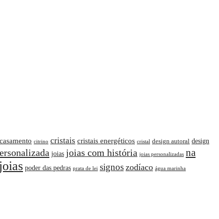
cristais
casamento
cristais energéticos
design
design autoral
citrino
cristal
na
personalizada
joias com história
joias
joias personalizadas
joias
signos
zodíaco
poder das pedras
prata de lei
água marinha