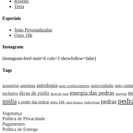
Roseira
Terra
Especiais
Joias Personalizadas
Ouro 18k
Instagram
[instagram-feed num=6 cols=3 showfollow=false]
Tags
astrologia
ametista
autocuidado
acessórios
auto cuida
auto conhecimento
energia das pedras
es
dicas de estilo
exclusivo
dicas de joias
energias
pedr
mídia
pedras
o poder das pedras
ouro 18k
ouro branco
pedra bruta
Segurança
Política de Privacidade
Pagamentos
Política de Entrega