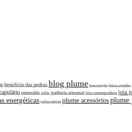
blog plume
beneficio das pedras
do
boas energias
brinco orquídea
joia 
capulário
esmeralda
joalheria artesanal
estilo
joia contemporânea
as energéticas
plume 
plume acessórios
pedras naturais