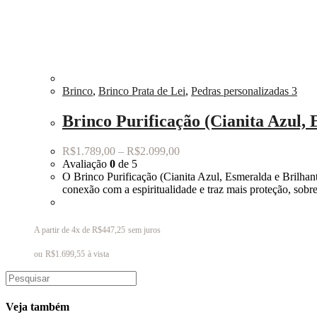
Brinco
,
Brinco Prata de Lei
,
Pedras personalizadas 3
Brinco Purificação (Cianita Azul, 
R$
1.789,00
–
R$
2.099,00
Avaliação
0
de 5
O Brinco Purificação (Cianita Azul, Esmeralda e Brilhante
conexão com a espiritualidade e traz mais proteção, sob
A partir de 4x de
R$
447,25
sem juros
ou
R$
1.699,55
à vista
Veja também