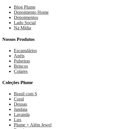
Blog Plume
Depoimento Home
Depoimentos
Lado Social
Na Mídia
Nossos Produtos
Escapulários
Anéis
Pulseiras
Brincos
Colares
Coleções Plume
Brasil com S
Coral
Deusas
Jandaia
Lavanda
Lux
Plume + Além Jewel