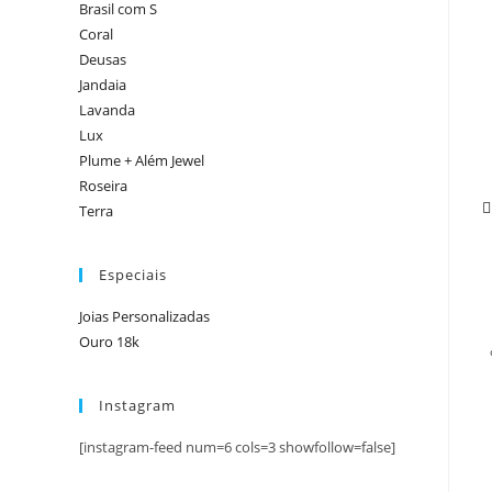
Brasil com S
Coral
Deusas
Jandaia
Lavanda
Lux
Plume + Além Jewel
Roseira
Terra
Especiais
Joias Personalizadas
Ouro 18k
Instagram
[instagram-feed num=6 cols=3 showfollow=false]