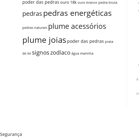
poder das pedras
ouro 18k
ouro branco
pedra bruta
pedras energéticas
pedras
plume acessórios
pedras naturais
plume joias
poder das pedras
prata
signos
zodíaco
de lei
água marinha
A
o
Segurança