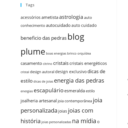
Tags
astrologia
ametista
acessórios
auto
autocuidado
auto cuidado
conhecimento
blog
beneficio das pedras
plume
boas energias
brinco orquídea
cristais
casamento
cristais energéticos
citrino
dicas de
design exclusivo
design autoral
cristal
energia das pedras
estilo
dicas de joias
escapulário
esmeralda
estilo
energias
joia
joalheria artesanal
joia contemporânea
personalizada
joias com
joias
na mídia
história
o
joias personalizadas