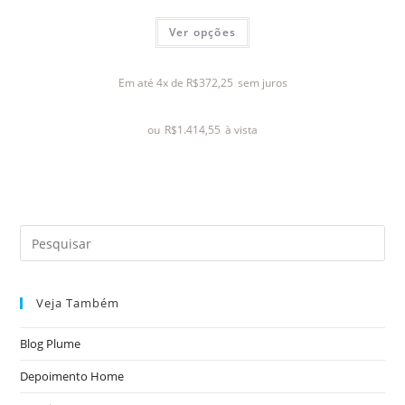
A
Ver opções
v
a
l
Em até 4x de
R$
372,25
sem juros
i
a
ou
R$
1.414,55
à vista
ç
ã
o
0
d
e
5
Veja Também
Blog Plume
Depoimento Home