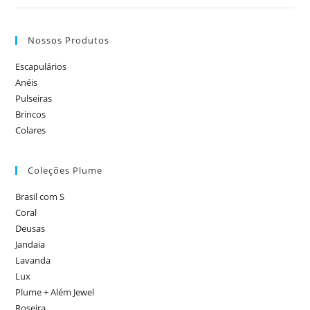
Nossos Produtos
Escapulários
Anéis
Pulseiras
Brincos
Colares
Coleções Plume
Brasil com S
Coral
Deusas
Jandaia
Lavanda
Lux
Plume + Além Jewel
Roseira