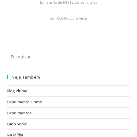
Em até 4x de
R$
912,25
sem juros
i
a
ou
R$
3.466,55
à vista
ç
ã
o
0
d
e
5
Veja Também
Blog Plume
Depoimento Home
Depoimentos
Lado Social
Na Mídia