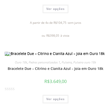
A
Ver opções
v
a
l
A partir de 4x de
R$
104,75
sem juros
i
a
ou
R$
398,05
à vista
ç
ã
o
0
d
Ouro 18k
,
Pedras personalizadas 1
,
Pulseira
,
Pulseira ouro 18k
e
Bracelete Due – Citrino e Cianita Azul – Joia em Ouro 18k
5
R$
3.649,00
A
Ver opções
v
a
l