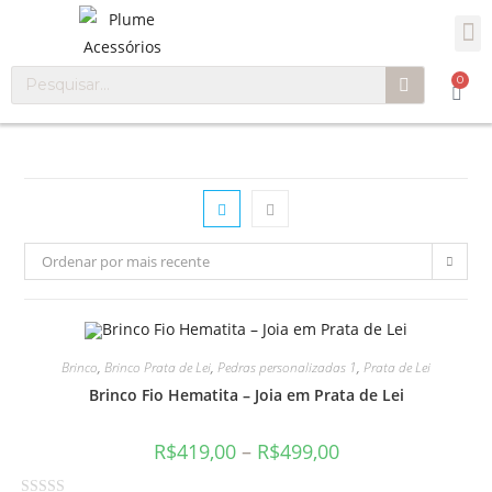
0
Ordenar por mais recente
Brinco
,
Brinco Prata de Lei
,
Pedras personalizadas 1
,
Prata de Lei
Brinco Fio Hematita – Joia em Prata de Lei
R$
419,00
–
R$
499,00