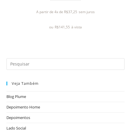
a
l
A partir de 4x de
R$
37,25
sem juros
i
a
ou
R$
141,55
à vista
ç
ã
o
0
d
e
5
Veja Também
Blog Plume
Depoimento Home
Depoimentos
Lado Social