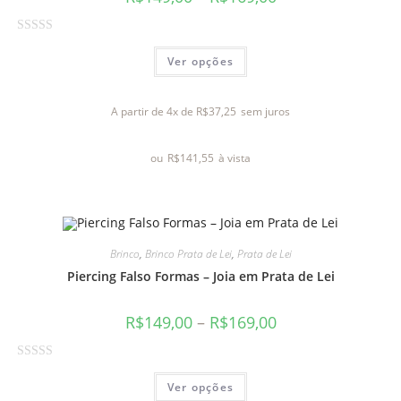
A
Ver opções
v
a
l
A partir de 4x de
R$
37,25
sem juros
i
a
ou
R$
141,55
à vista
ç
ã
o
0
d
Brinco
,
Brinco Prata de Lei
,
Prata de Lei
e
Piercing Falso Formas – Joia em Prata de Lei
5
R$
149,00
–
R$
169,00
A
Ver opções
v