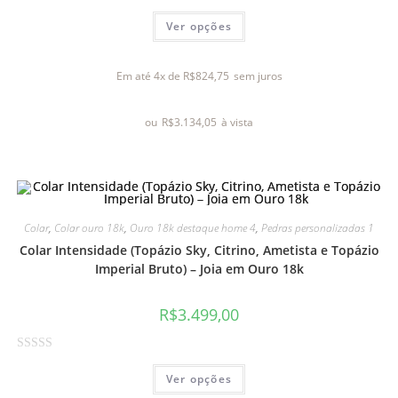
A
Ver opções
v
a
l
Em até 4x de
R$
824,75
sem juros
i
a
ou
R$
3.134,05
à vista
ç
ã
o
0
d
e
Colar
,
Colar ouro 18k
,
Ouro 18k destaque home 4
,
Pedras personalizadas 1
5
Colar Intensidade (Topázio Sky, Citrino, Ametista e Topázio
Imperial Bruto) – Joia em Ouro 18k
R$
3.499,00
A
Ver opções
v