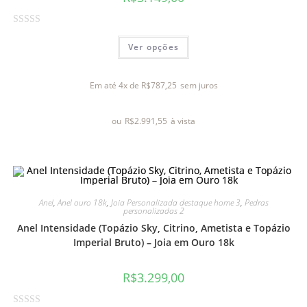
A
Ver opções
v
a
l
Em até 4x de
R$
787,25
sem juros
i
a
ou
R$
2.991,55
à vista
ç
ã
o
0
d
e
Anel
,
Anel ouro 18k
,
Joia Personalizada destaque home 3
,
Pedras
personalizadas 2
5
Anel Intensidade (Topázio Sky, Citrino, Ametista e Topázio
Imperial Bruto) – Joia em Ouro 18k
R$
3.299,00