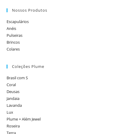
Nossos Produtos
Escapulários
Anéis
Pulseiras
Brincos
Colares
Coleções Plume
Brasil com S
Coral
Deusas
Jandaia
Lavanda
Lux
Plume + Além Jewel
Roseira
Terra