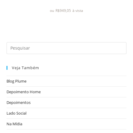
a
ou
R$
949,05
à vista
ç
ã
o
0
d
e
5
Veja Também
Blog Plume
Depoimento Home
Depoimentos
Lado Social
Na Mídia