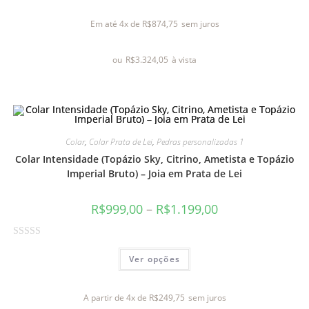
a
l
Em até 4x de
R$
874,75
sem juros
i
a
ou
R$
3.324,05
à vista
ç
ã
o
0
d
e
Colar
,
Colar Prata de Lei
,
Pedras personalizadas 1
5
Colar Intensidade (Topázio Sky, Citrino, Ametista e Topázio
Imperial Bruto) – Joia em Prata de Lei
R$
999,00
–
R$
1.199,00
A
Ver opções
v
a
l
A partir de 4x de
R$
249,75
sem juros
i