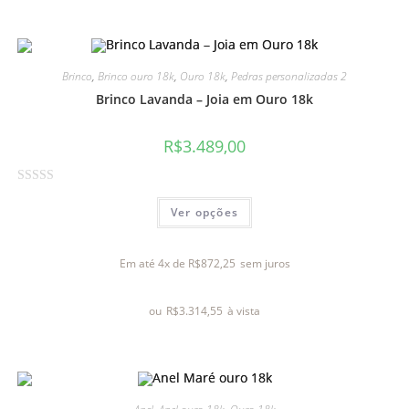
ã
o
0
d
Brinco
,
Brinco ouro 18k
,
Ouro 18k
,
Pedras personalizadas 2
e
Brinco Lavanda – Joia em Ouro 18k
5
R$
3.489,00
A
Ver opções
v
a
l
Em até 4x de
R$
872,25
sem juros
i
a
ou
R$
3.314,55
à vista
ç
ã
o
0
d