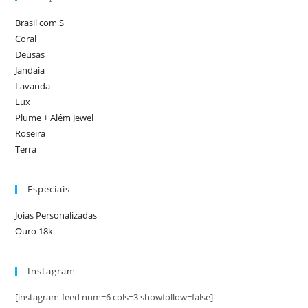
Brasil com S
Coral
Deusas
Jandaia
Lavanda
Lux
Plume + Além Jewel
Roseira
Terra
Especiais
Joias Personalizadas
Ouro 18k
Instagram
[instagram-feed num=6 cols=3 showfollow=false]