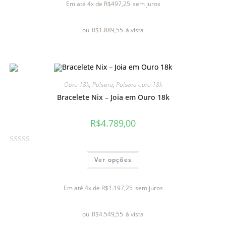
Em até 4x de
R$
497,25
sem juros
i
a
ou
R$
1.889,55
à vista
ç
ã
o
0
d
Ouro 18k
,
Pulseira
,
Pulseira ouro 18k
e
Bracelete Nix – Joia em Ouro 18k
5
R$
4.789,00
A
Ver opções
v
a
l
Em até 4x de
R$
1.197,25
sem juros
i
a
ou
R$
4.549,55
à vista
ç