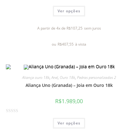
A
Ver opções
v
a
l
A partir de 4x de
R$
107,25
sem juros
i
a
ou
R$
407,55
à vista
ç
ã
o
0
d
Aliança ouro 18k
,
Anel
,
Ouro 18k
,
Pedras personalizadas 2
e
Aliança Uno (Granada) – Joia em Ouro 18k
5
R$
1.989,00
A
Ver opções
v
a
l