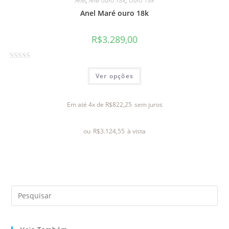
Anel
,
Anel ouro 18k
,
Ouro 18k
e
Anel Maré ouro 18k
5
R$
3.289,00
A
Ver opções
v
a
l
Em até 4x de
R$
822,25
sem juros
i
a
ou
R$
3.124,55
à vista
ç
ã
o
0
d
e
5