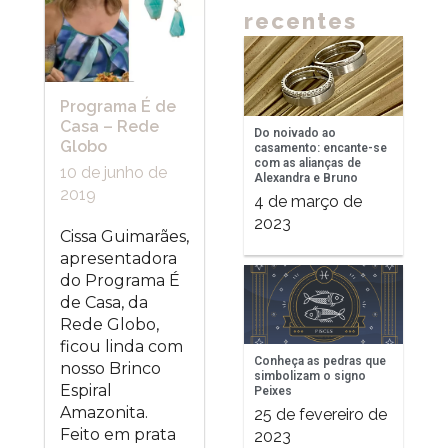
recentes
Programa É de
Casa – Rede
Do noivado ao
Globo
casamento: encante-se
com as alianças de
10 de junho de
Alexandra e Bruno
2019
4 de março de
2023
Cissa Guimarães,
apresentadora
do Programa É
de Casa, da
Rede Globo,
ficou linda com
Conheça as pedras que
nosso Brinco
simbolizam o signo
Espiral
Peixes
Amazonita.
25 de fevereiro de
Feito em prata
2023