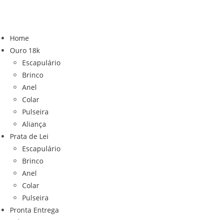
Ir
para
o
Home
conteúdo
Ouro 18k
Escapulário
Brinco
Anel
Colar
Pulseira
Aliança
Prata de Lei
Escapulário
Brinco
Anel
Colar
Pulseira
Pronta Entrega