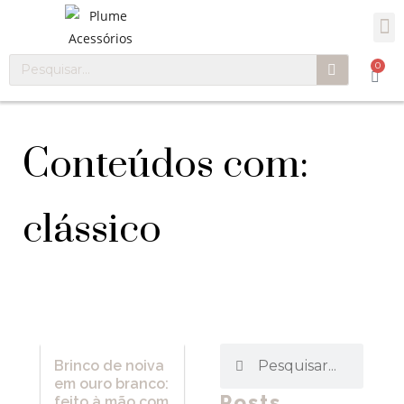
0
Conteúdos com:
clássico
Brinco de noiva
em ouro branco:
Posts
feito à mão com