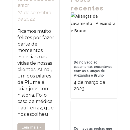
amor
recentes
22 de setembro
de 2022
Ficamos muito
felizes por fazer
parte de
momentos
especiais nas
Do noivado ao
vidas de nossas
casamento: encante-se
clientes. Afinal,
com as alianças de
um dos pilares
Alexandra e Bruno
4 de março de
da Plume é
2023
criar joias com
história. Foi o
caso da médica
Tati Ferraz, que
nos escolheu
Leia mais »
Conheça as pedras que