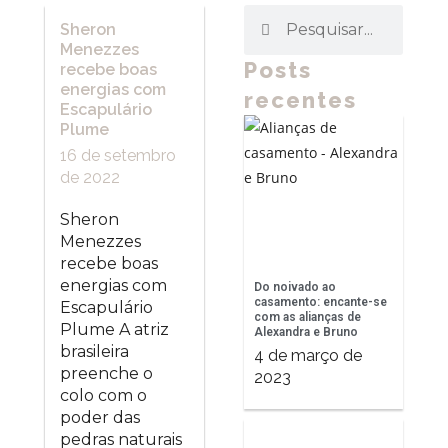
Sheron
Menezzes
Posts
recebe boas
energias com
recentes
Escapulário
Plume
16 de setembro
de 2022
Sheron
Menezzes
recebe boas
energias com
Do noivado ao
casamento: encante-se
Escapulário
com as alianças de
Plume A atriz
Alexandra e Bruno
brasileira
4 de março de
preenche o
2023
colo com o
poder das
pedras naturais