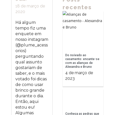
18 de março de
recentes
2020
Há algum
tempo fiz uma
enquete em
nosso instagram
(@plume_acess
orios)
Do noivado ao
perguntando
casamento: encante-se
qual assunto
com as alianças de
Alexandra e Bruno
gostariam de
4 de março de
saber, e o mais
2023
votado foi dicas
de como usar
brinco grande
durante o dia.
Então, aqui
estou eu!
Algumas
Conheça as pedras que