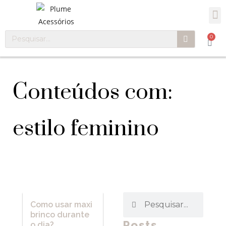
0
Conteúdos com:
estilo feminino
Como usar maxi
brinco durante
Posts
o dia?