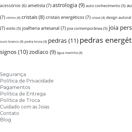
astrologia
(9)
ametista
(7)
au
acessórios
(6)
auto conhecimento
(5)
cristais
(8)
(7)
cristais energéticos
(7)
design autoral
citrino
(4)
cristal
(4)
joia per
(7)
joalheria artesanal
(7)
estilo
(5)
joia contemporânea
(5)
pedras energét
pedras
(11)
ouro branco
(4)
pedra bruta
(4)
signos
(10)
zodíaco
(9)
água marinha
(4)
Segurança
Política de Privacidade
Pagamentos
Política de Entrega
Política de Troca
Cuidado com as Joias
Contato
Blog