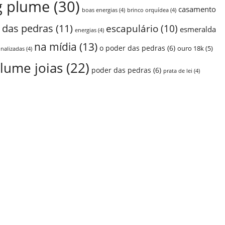
g plume
(30)
casamento
boas energias
(4)
brinco orquídea
(4)
 das pedras
(11)
escapulário
(10)
esmeralda
energias
(4)
na mídia
(13)
o poder das pedras
(6)
ouro 18k
(5)
onalizadas
(4)
lume joias
(22)
poder das pedras
(6)
prata de lei
(4)