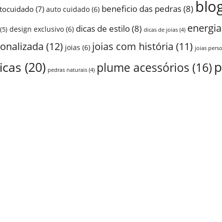
blo
beneficio das pedras
(8)
tocuidado
(7)
auto cuidado
(6)
energia
dicas de estilo
(8)
design exclusivo
(6)
(5)
dicas de joias
(4)
sonalizada
(12)
joias com história
(11)
joias
(6)
joias pers
p
icas
(20)
plume acessórios
(16)
pedras naturais
(4)