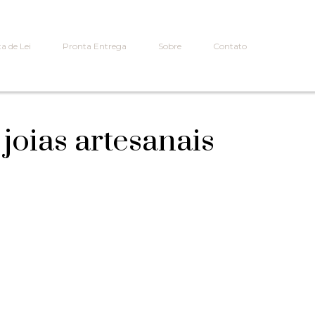
a de Lei
Pronta Entrega
Sobre
Contato
joias artesanais