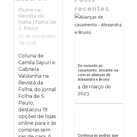
recentes
Plume na
Revista da
Folha | Folha de
S. Paulo
27 de novembro
de 2016
Coluna de
Camila Sayuri e
Do noivado ao
Gabriela
casamento: encante-se
com as alianças de
Valdanha na
Alexandra e Bruno
Revista da
4 de março de
Folha, do jornal
2023
Folha de S.
Paulo,
destacou 19
opções de lojas
online para ir às
compras sem
Conheça as pedras que
sair de casa. A