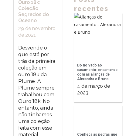
Ouro 18k:
recentes
Coleção
Segredos do
Oceano
29 de novembro
de 2021
Desvende o
que está por
trás da primeira
Do noivado ao
coleção em
casamento: encante-se
ouro 18k da
com as alianças de
Alexandra e Bruno
Plume A
4 de março de
Plume sempre
2023
trabalhou com
Ouro 18k. No
entanto, ainda
não tínhamos
uma coleção
feita com esse
material.
Conheça as pedras que