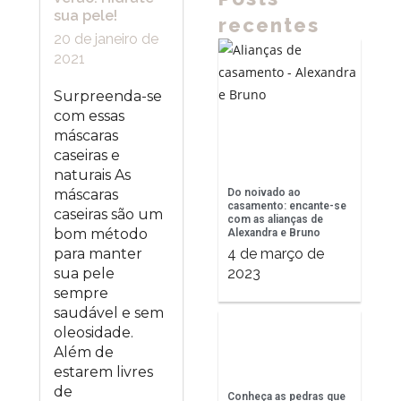
sua pele!
recentes
20 de janeiro de
2021
Surpreenda-se
com essas
máscaras
caseiras e
naturais As
Do noivado ao
máscaras
casamento: encante-se
caseiras são um
com as alianças de
bom método
Alexandra e Bruno
4 de março de
para manter
2023
sua pele
sempre
saudável e sem
oleosidade.
Além de
estarem livres
de
Conheça as pedras que