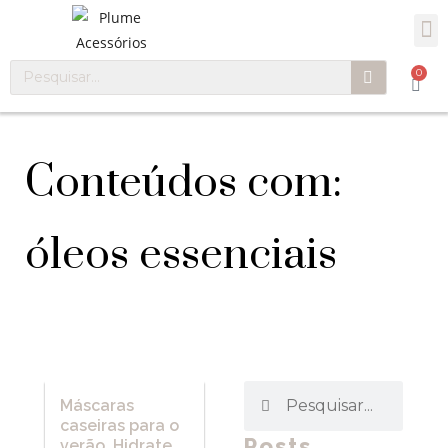
0
Conteúdos com:
óleos essenciais
Máscaras
caseiras para o
Posts
verão. Hidrate