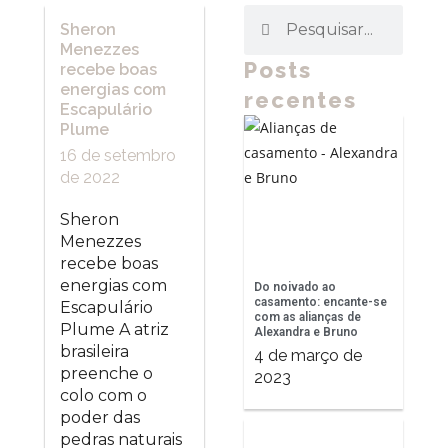
Sheron
Menezzes
Posts
recebe boas
energias com
recentes
Escapulário
Plume
16 de setembro
de 2022
Sheron
Menezzes
recebe boas
energias com
Do noivado ao
casamento: encante-se
Escapulário
com as alianças de
Plume A atriz
Alexandra e Bruno
brasileira
4 de março de
preenche o
2023
colo com o
poder das
pedras naturais