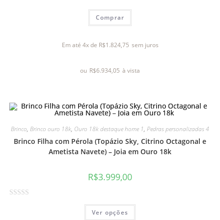
A
Comprar
v
a
l
Em até 4x de
R$
1.824,75
sem juros
i
a
ou
R$
6.934,05
à vista
ç
ã
o
0
d
e
Brinco
,
Brinco ouro 18k
,
Ouro 18k destaque home 1
,
Pedras personalizadas 4
5
Brinco Filha com Pérola (Topázio Sky, Citrino Octagonal e
Ametista Navete) – Joia em Ouro 18k
R$
3.999,00
A
Ver opções
v