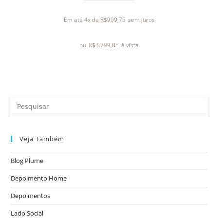
a
l
Em até 4x de
R$
999,75
sem juros
i
a
ou
R$
3.799,05
à vista
ç
ã
o
0
d
e
5
Veja Também
Blog Plume
Depoimento Home
Depoimentos
Lado Social