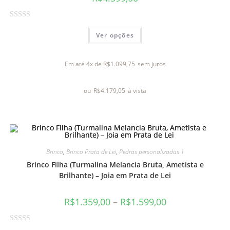
A
Ver opções
v
a
l
Em até 4x de
R$
1.099,75
sem juros
i
a
ou
R$
4.179,05
à vista
ç
ã
o
0
d
e
Brinco
,
Brinco Prata de Lei
,
Pedras personalizadas 1
5
Brinco Filha (Turmalina Melancia Bruta, Ametista e
Brilhante) – Joia em Prata de Lei
R$
1.359,00
–
R$
1.599,00
A