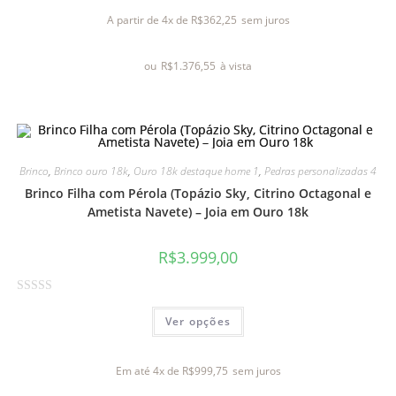
l
A partir de 4x de
R$
362,25
sem juros
i
a
ou
R$
1.376,55
à vista
ç
ã
o
0
d
e
Brinco
,
Brinco ouro 18k
,
Ouro 18k destaque home 1
,
Pedras personalizadas 4
5
Brinco Filha com Pérola (Topázio Sky, Citrino Octagonal e
Ametista Navete) – Joia em Ouro 18k
R$
3.999,00
A
Ver opções
v
a
l
Em até 4x de
R$
999,75
sem juros
i