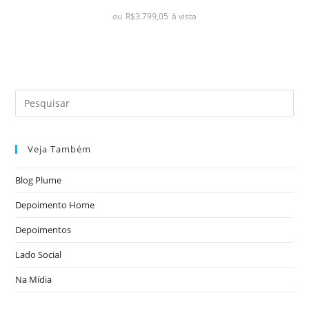
a
ou
R$
3.799,05
à vista
ç
ã
o
0
d
e
5
Veja Também
Blog Plume
Depoimento Home
Depoimentos
Lado Social
Na Mídia