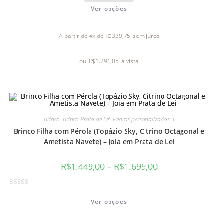
Ver opções
v
a
l
A partir de 4x de
R$
339,75
sem juros
i
a
ou
R$
1.291,05
à vista
ç
ã
o
0
d
e
Brinco
,
Brinco Prata de Lei
,
Pedras personalizadas 3
5
Brinco Filha com Pérola (Topázio Sky, Citrino Octagonal e
Ametista Navete) – Joia em Prata de Lei
R$
1.449,00
–
R$
1.699,00
A
Ver opções
v
a