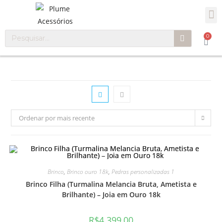
0
Ordenar por mais recente
Brinco
,
Brinco ouro 18k
,
Pedras personalizadas 1
Brinco Filha (Turmalina Melancia Bruta, Ametista e
Brilhante) – Joia em Ouro 18k
R$
4.399,00