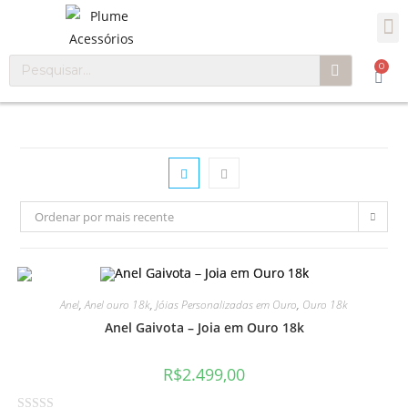
0
Ordenar por mais recente
Anel
,
Anel ouro 18k
,
Jóias Personalizadas em Ouro
,
Ouro 18k
Anel Gaivota – Joia em Ouro 18k
R$
2.499,00