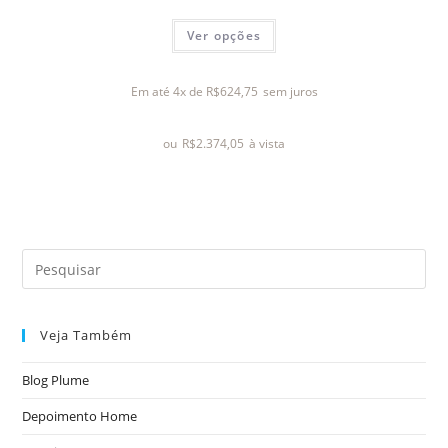
A
Ver opções
v
a
l
Em até 4x de
R$
624,75
sem juros
i
a
ou
R$
2.374,05
à vista
ç
ã
o
0
d
e
5
Veja Também
Blog Plume
Depoimento Home