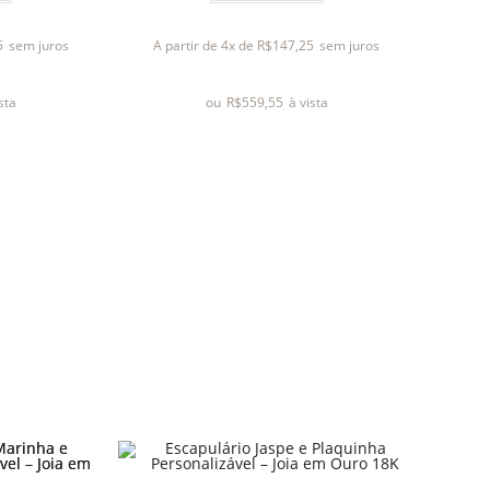
a
l
5
sem juros
A partir de 4x de
R$
147,25
sem juros
i
a
ista
ou
R$
559,55
à vista
ç
ã
o
0
d
e
5