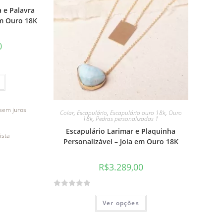
 e Palavra
em Ouro 18K
0
sem juros
Colar
,
Escapulário
,
Escapulário ouro 18k
,
Ouro
18k
,
Pedras personalizadas 1
Escapulário Larimar e Plaquinha
ista
Personalizável – Joia em Ouro 18K
R$
3.289,00
A
Ver opções
v
a