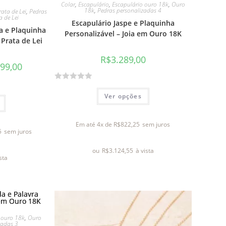
Colar
,
Escapulário
,
Escapulário ouro 18k
,
Ouro
18k
,
Pedras personalizadas 4
ata de Lei
,
Pedras
a de Lei
Escapulário Jaspe e Plaquinha
a e Plaquinha
Personalizável – Joia em Ouro 18K
 Prata de Lei
R$
3.289,00
99,00
A
Ver opções
v
a
l
Em até 4x de
R$
822,25
sem juros
5
sem juros
i
a
ou
R$
3.124,55
à vista
ç
ista
ã
o
0
d
e
 ouro 18k
,
Ouro
5
zadas 3