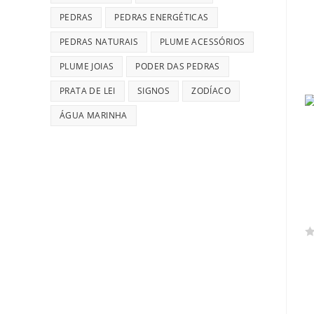
PEDRAS
PEDRAS ENERGÉTICAS
PEDRAS NATURAIS
PLUME ACESSÓRIOS
PLUME JOIAS
PODER DAS PEDRAS
PRATA DE LEI
SIGNOS
ZODÍACO
ÁGUA MARINHA
A
v
a
l
i