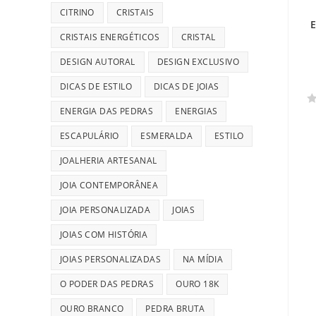
CITRINO
CRISTAIS
E
CRISTAIS ENERGÉTICOS
CRISTAL
DESIGN AUTORAL
DESIGN EXCLUSIVO
DICAS DE ESTILO
DICAS DE JOIAS
ENERGIA DAS PEDRAS
ENERGIAS
A
v
ESCAPULÁRIO
ESMERALDA
ESTILO
a
JOALHERIA ARTESANAL
l
i
JOIA CONTEMPORÂNEA
a
ç
JOIA PERSONALIZADA
JOIAS
ã
JOIAS COM HISTÓRIA
o
0
JOIAS PERSONALIZADAS
NA MÍDIA
d
O PODER DAS PEDRAS
OURO 18K
e
5
OURO BRANCO
PEDRA BRUTA