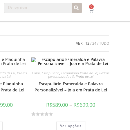
0
VER:
12
24
TUDO
ata de Lei
,
Pedras
Colar
,
Escapulário
,
Escapulário Prata de Lei
,
Pedras
a de Lei
personalizadas 3
,
Prata de Lei
e Plaquinha
Escapulário Esmeralda e Palavra
 Prata de Lei
Personalizável – Joia em Prata de Lei
99,00
R$
589,00
–
R$
699,00
A
Ver opções
v