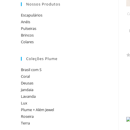
Nossos Produtos
C
Escapulários
Anéis
Pulseiras
Brincos
Colares
Coleções Plume
A
v
Brasil com S
a
Coral
l
Deusas
i
Jandaia
a
Lavanda
ç
Lux
ã
Plume + Além Jewel
o
Roseira
0
Terra
d