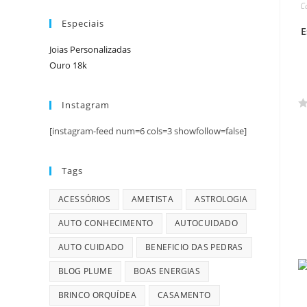
e
C
5
Especiais
E
Joias Personalizadas
Ouro 18k
Instagram
A
[instagram-feed num=6 cols=3 showfollow=false]
v
a
l
Tags
i
a
ACESSÓRIOS
AMETISTA
ASTROLOGIA
ç
AUTO CONHECIMENTO
AUTOCUIDADO
ã
o
AUTO CUIDADO
BENEFICIO DAS PEDRAS
0
d
BLOG PLUME
BOAS ENERGIAS
e
BRINCO ORQUÍDEA
CASAMENTO
5