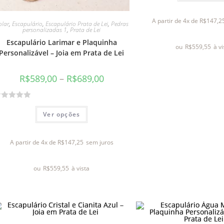
a
l
A partir de 4x de
R$
147,2
olar
,
Escapulário
,
Escapulário Prata de Lei
,
Pedras
i
personalizadas 1
,
Prata de Lei
a
Escapulário Larimar e Plaquinha
ou
R$
559,55
à v
ç
Personalizável – Joia em Prata de Lei
ã
o
R$
589,00
–
R$
689,00
0
d
e
Ver opções
5
A partir de 4x de
R$
147,25
sem juros
ou
R$
559,55
à vista