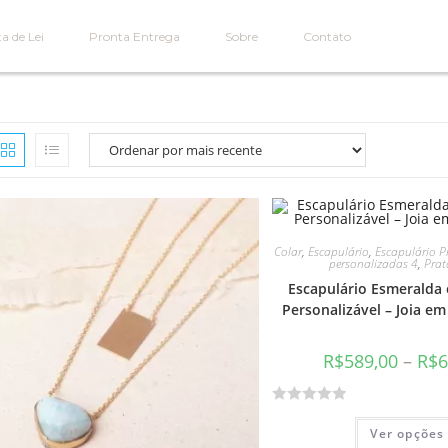
a de Lei
Pronta Entrega
Sobre
Contato
Colar
,
Escapulário
,
Escapulário Pr
personalizadas 4
,
Prat
Escapulário Esmeralda 
Personalizável – Joia em
R$
589,00
–
R$
6
A
Ver opções
v