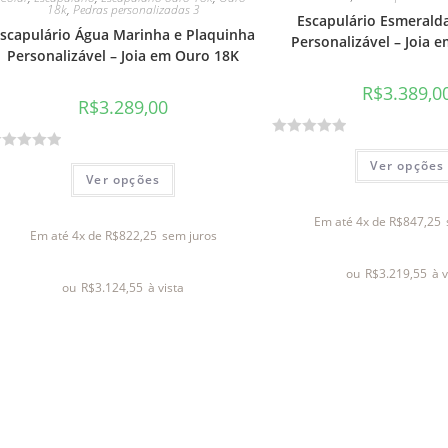
5
18k
,
Pedras personalizadas 3
Escapulário Esmeralda
scapulário Água Marinha e Plaquinha
Personalizável – Joia 
Personalizável – Joia em Ouro 18K
R$
3.389,0
R$
3.289,00
A
Ver opções
v
Ver opções
a
l
Em até 4x de
R$
847,25
Em até 4x de
R$
822,25
sem juros
i
a
ou
R$
3.219,55
à v
ç
ou
R$
3.124,55
à vista
ã
o
0
d
e
5