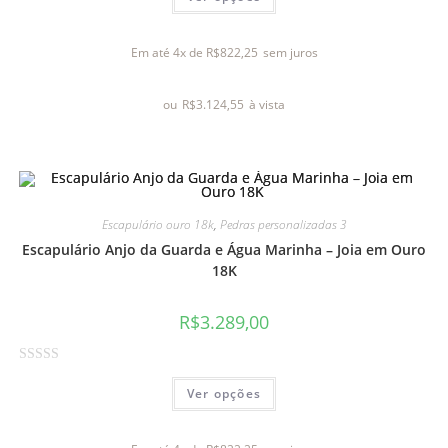
a
l
Em até 4x de
R$
822,25
sem juros
i
a
ou
R$
3.124,55
à vista
ç
ã
o
0
d
e
Escapulário ouro 18k
,
Pedras personalizadas 3
5
Escapulário Anjo da Guarda e Água Marinha – Joia em Ouro
18K
R$
3.289,00
A
Ver opções
v
a
l