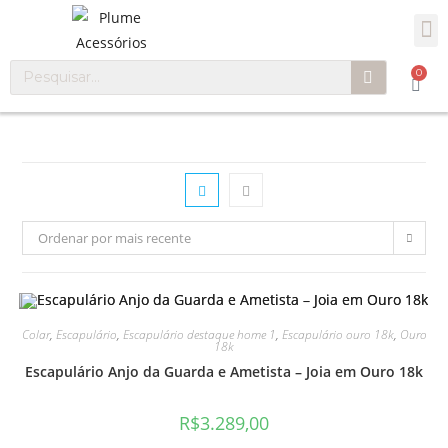
0
Ordenar por mais recente
Colar
,
Escapulário
,
Escapulário destaque home 1
,
Escapulário ouro 18k
,
Ouro
18k
Escapulário Anjo da Guarda e Ametista – Joia em Ouro 18k
R$
3.289,00