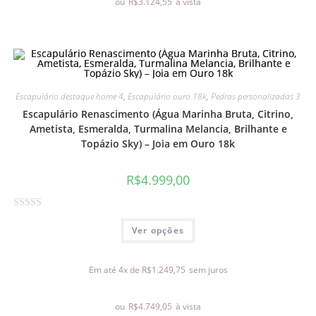
ou
R$
3.124,55
à vista
ç
ã
o
0
d
e
Escapulário destaque home 4
,
Escapulário ouro 18k
,
Pedras personalizadas 3
5
Escapulário Renascimento (Água Marinha Bruta, Citrino,
Ametista, Esmeralda, Turmalina Melancia, Brilhante e
Topázio Sky) – Joia em Ouro 18k
R$
4.999,00
A
Ver opções
v
a
l
Em até 4x de
R$
1.249,75
sem juros
i
a
ou
R$
4.749,05
à vista
ç