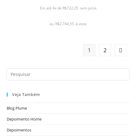
l
Em até 4x de
R$
722,25
sem juros
i
a
ou
R$
2.744,55
à vista
ç
ã
o
0
1
2
d
e
5
Veja Também
Blog Plume
Depoimento Home
Depoimentos