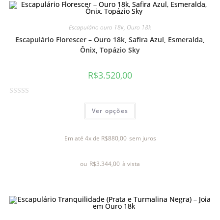
0
d
e
Escapulário ouro 18k
,
Ouro 18k
5
Escapulário Florescer – Ouro 18k, Safira Azul, Esmeralda,
Ônix, Topázio Sky
R$
3.520,00
A
Ver opções
v
a
l
Em até 4x de
R$
880,00
sem juros
i
a
ou
R$
3.344,00
à vista
ç
ã
o
0
d
e