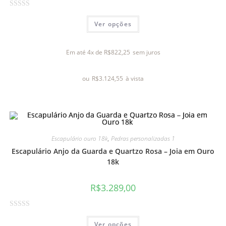
A
Ver opções
v
a
l
Em até 4x de
R$
822,25
sem juros
i
a
ou
R$
3.124,55
à vista
ç
ã
o
0
d
e
Escapulário ouro 18k
,
Pedras personalizadas 1
5
Escapulário Anjo da Guarda e Quartzo Rosa – Joia em Ouro
18k
R$
3.289,00
A
Ver opções
v