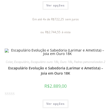
A
Ver opções
v
a
l
Em até 4x de
R$
722,25
sem juros
i
a
ou
R$
2.744,55
à vista
ç
ã
o
0
d
e
Colar
,
Escapulário
,
Escapulário ouro 18k
,
Ouro 18k
,
Pedras personalizadas 2
5
Escapulário Evolução e Sabedoria (Larimar e Ametista) –
Joia em Ouro 18K
R$
2.889,00
A
Ver opções
v
a