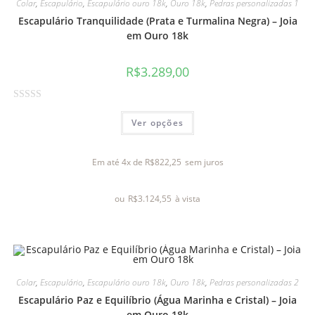
Colar
,
Escapulário
,
Escapulário ouro 18k
,
Ouro 18k
,
Pedras personalizadas 1
5
Escapulário Tranquilidade (Prata e Turmalina Negra) – Joia
em Ouro 18k
R$
3.289,00
A
Ver opções
v
a
l
Em até 4x de
R$
822,25
sem juros
i
a
ou
R$
3.124,55
à vista
ç
ã
o
0
d
e
Colar
,
Escapulário
,
Escapulário ouro 18k
,
Ouro 18k
,
Pedras personalizadas 2
5
Escapulário Paz e Equilíbrio (Água Marinha e Cristal) – Joia
em Ouro 18k