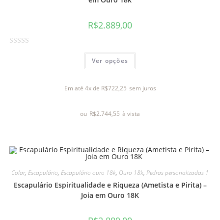
R$
2.889,00
A
Ver opções
v
a
l
Em até 4x de
R$
722,25
sem juros
i
a
ou
R$
2.744,55
à vista
ç
ã
o
0
d
e
Colar
,
Escapulário
,
Escapulário ouro 18k
,
Ouro 18k
,
Pedras personalizadas 1
5
Escapulário Espiritualidade e Riqueza (Ametista e Pirita) –
Joia em Ouro 18K