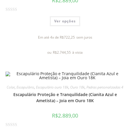
R$
2.889,00
A
Ver opções
v
a
l
Em até 4x de
R$
722,25
sem juros
i
a
ou
R$
2.744,55
à vista
ç
ã
o
0
d
e
Colar
,
Escapulário
,
Escapulário ouro 18k
,
Ouro 18k
,
Pedras personalizadas 4
5
Escapulário Proteção e Tranquilidade (Cianita Azul e
Ametista) – Joia em Ouro 18K
R$
2.889,00