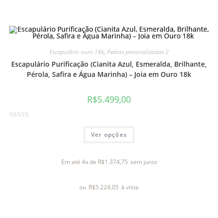
ã
o
0
d
e
Escapulário ouro 18k
,
Pedras personalizadas 2
5
Escapulário Purificação (Cianita Azul, Esmeralda, Brilhante,
Pérola, Safira e Água Marinha) – Joia em Ouro 18k
R$
5.499,00
A
Ver opções
v
a
l
Em até 4x de
R$
1.374,75
sem juros
i
a
ou
R$
5.224,05
à vista
ç
ã
o