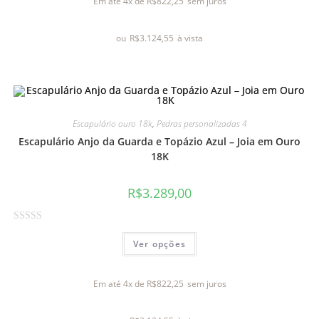
Em até 4x de
R$
822,25
sem juros
i
a
ou
R$
3.124,55
à vista
ç
ã
o
0
d
e
Escapulário ouro 18k
,
Pedras personalizadas 4
5
Escapulário Anjo da Guarda e Topázio Azul – Joia em Ouro
18K
R$
3.289,00
A
Ver opções
v
a
l
Em até 4x de
R$
822,25
sem juros
i
a