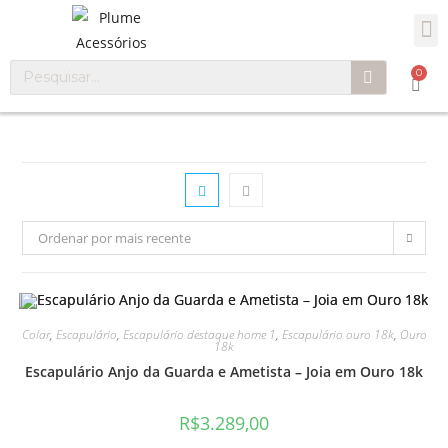
0
Ordenar por mais recente
Colar
,
Escapulário
,
Escapulário destaque home 1
,
Escapulário ouro 18k
,
Ouro
18k
Escapulário Anjo da Guarda e Ametista – Joia em Ouro 18k
R$
3.289,00