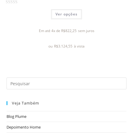
A
Ver opções
v
a
l
Em até 4x de
R$
822,25
sem juros
i
a
ou
R$
3.124,55
à vista
ç
ã
o
0
d
e
5
Veja Também
Blog Plume
Depoimento Home