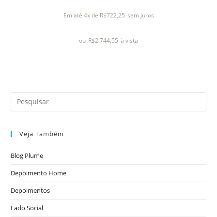
l
Em até 4x de
R$
722,25
sem juros
i
a
ou
R$
2.744,55
à vista
ç
ã
o
0
d
e
5
Veja Também
Blog Plume
Depoimento Home
Depoimentos
Lado Social