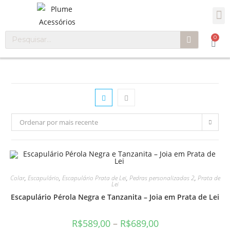
0
Ordenar por mais recente
Colar
,
Escapulário
,
Escapulário Prata de Lei
,
Pedras personalizadas 2
,
Prata de
Lei
Escapulário Pérola Negra e Tanzanita – Joia em Prata de Lei
R$
589,00
–
R$
689,00