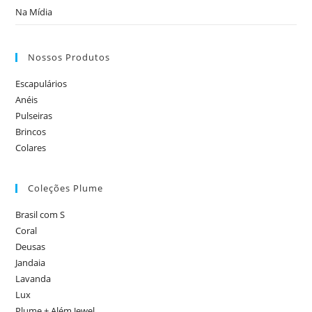
Na Mídia
Nossos Produtos
Escapulários
Anéis
Pulseiras
Brincos
Colares
Coleções Plume
Brasil com S
Coral
Deusas
Jandaia
Lavanda
Lux
Plume + Além Jewel