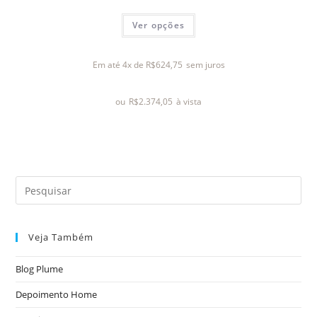
A
Ver opções
v
a
l
Em até 4x de
R$
624,75
sem juros
i
a
ou
R$
2.374,05
à vista
ç
ã
o
0
d
e
5
Veja Também
Blog Plume
Depoimento Home