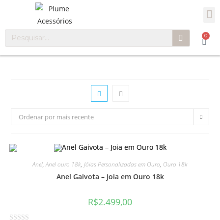
0
Ordenar por mais recente
Anel
,
Anel ouro 18k
,
Jóias Personalizadas em Ouro
,
Ouro 18k
Anel Gaivota – Joia em Ouro 18k
R$
2.499,00