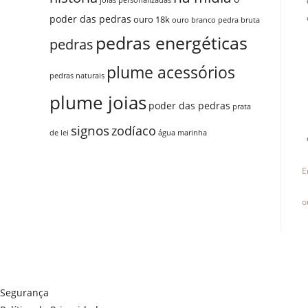
joias personalizadas
poder das pedras
ouro 18k
ouro branco
pedra bruta
pedras energéticas
pedras
plume acessórios
pedras naturais
plume joias
poder das pedras
prata
signos
zodíaco
de lei
água marinha
E
o
Segurança