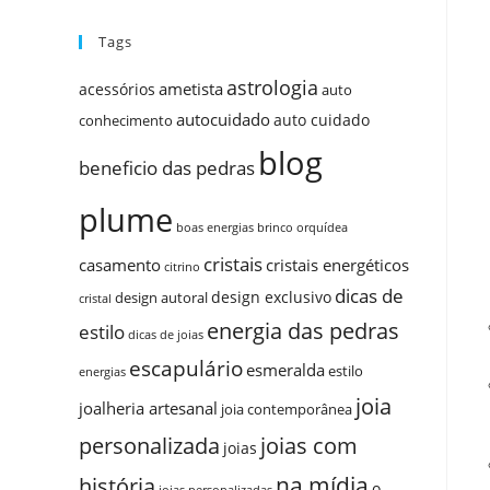
Tags
astrologia
ametista
acessórios
auto
autocuidado
auto cuidado
conhecimento
blog
beneficio das pedras
plume
boas energias
brinco orquídea
cristais
casamento
cristais energéticos
citrino
dicas de
design exclusivo
design autoral
cristal
energia das pedras
estilo
dicas de joias
escapulário
esmeralda
estilo
energias
joia
joalheria artesanal
joia contemporânea
personalizada
joias com
joias
na mídia
história
o