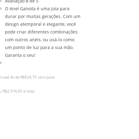
Avaliação
0
de 5
O Anel Gaivota é uma joia para
durar por muitas gerações. Com um
design atemporal e elegante, você
pode criar diferentes combinações
com outros anéis, ou usá-lo como
um ponto de luz para a sua mão.
Garanta o seu!
m até 4x de
R$
624,75
sem juros
u
R$
2.374,05
à vista