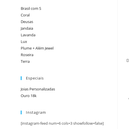
Brasil com S
Coral
Deusas
Jandaia
Lavanda
Lux
Plume + Além Jewel
Roseira
Terra
Especiais
Joias Personalizadas
Ouro 18k
Instagram
[instagram-feed num=6 cols=3 showfollow=false]