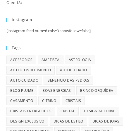
Ouro 18k
Instagram
[instagram-feed num=6 cols=3 showfollow=false]
Tags
ACESSÓRIOS
AMETISTA
ASTROLOGIA
AUTO CONHECIMENTO
AUTOCUIDADO
AUTO CUIDADO
BENEFICIO DAS PEDRAS
BLOG PLUME
BOAS ENERGIAS
BRINCO ORQUÍDEA
CASAMENTO
CITRINO
CRISTAIS
CRISTAIS ENERGÉTICOS
CRISTAL
DESIGN AUTORAL
DESIGN EXCLUSIVO
DICAS DE ESTILO
DICAS DE JOIAS