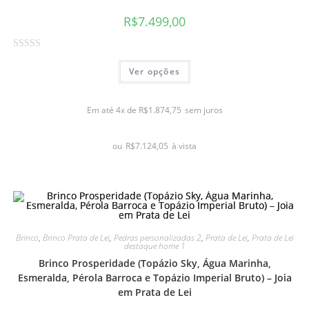
R$
7.499,00
A
Ver opções
v
a
l
Em até 4x de
R$
1.874,75
sem juros
i
a
ou
R$
7.124,05
à vista
ç
ã
o
0
d
e
Brinco
,
Brinco Prata de Lei
,
Pedras personalizadas 2
,
Prata de Lei
,
Prata de Lei
5
destaque home 1
Brinco Prosperidade (Topázio Sky, Água Marinha,
Esmeralda, Pérola Barroca e Topázio Imperial Bruto) – Joia
em Prata de Lei