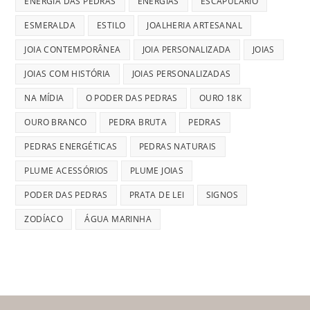
ENERGIA DAS PEDRAS
ENERGIAS
ESCAPULÁRIO
ESMERALDA
ESTILO
JOALHERIA ARTESANAL
JOIA CONTEMPORÂNEA
JOIA PERSONALIZADA
JOIAS
JOIAS COM HISTÓRIA
JOIAS PERSONALIZADAS
NA MÍDIA
O PODER DAS PEDRAS
OURO 18K
OURO BRANCO
PEDRA BRUTA
PEDRAS
PEDRAS ENERGÉTICAS
PEDRAS NATURAIS
PLUME ACESSÓRIOS
PLUME JOIAS
PODER DAS PEDRAS
PRATA DE LEI
SIGNOS
ZODÍACO
ÁGUA MARINHA