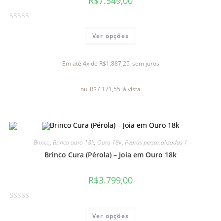
R$
7.549,00
d
e
A
5
Ver opções
v
a
l
Em até 4x de
R$
1.887,25
sem juros
i
a
ou
R$
7.171,55
à vista
ç
ã
o
0
d
Brinco
,
Brinco ouro 18k
,
Ouro 18k
,
Pedras personalizadas 1
e
Brinco Cura (Pérola) – Joia em Ouro 18k
5
R$
3.799,00
A
Ver opções
v