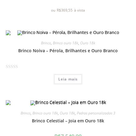
a
ou
R$
369,55
à vista
ç
ã
o
0
d
Brinco
,
Brinco ouro 18k
,
Ouro 18k
e
Brinco Noiva – Pérola, Brilhantes e Ouro Branco
5
A
Leia mais
v
a
l
i
a
Brinco
,
Brinco ouro 18k
,
Ouro 18k
,
Pedras personalizadas 3
ç
ã
Brinco Celestial – Joia em Ouro 18k
o
0