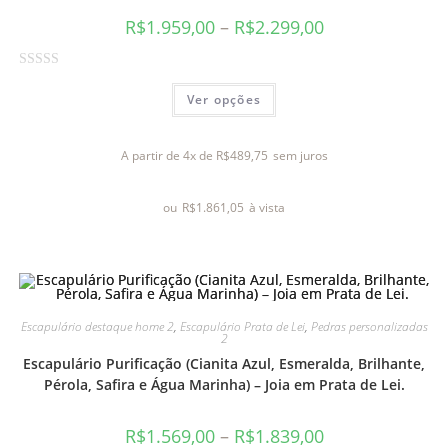
R$
1.959,00
–
R$
2.299,00
A
Ver opções
v
a
l
A partir de 4x de
R$
489,75
sem juros
i
a
ou
R$
1.861,05
à vista
ç
ã
o
0
d
e
Escapulário destaque home 2
,
Escapulário Prata de Lei
,
Pedras personalizadas
2
5
Escapulário Purificação (Cianita Azul, Esmeralda, Brilhante,
Pérola, Safira e Água Marinha) – Joia em Prata de Lei.
R$
1.569,00
–
R$
1.839,00