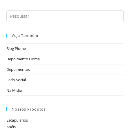
0
d
e
5
Veja Também
Blog Plume
Depoimento Home
Depoimentos
Lado Social
Na Mídia
Nossos Produtos
Escapulários
Anéis