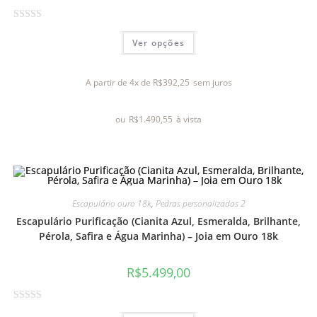
A
Ver opções
v
a
l
A partir de 4x de
R$
392,25
sem juros
i
a
ou
R$
1.490,55
à vista
ç
ã
o
0
d
e
Escapulário ouro 18k
,
Pedras personalizadas 2
5
Escapulário Purificação (Cianita Azul, Esmeralda, Brilhante,
Pérola, Safira e Água Marinha) – Joia em Ouro 18k
R$
5.499,00
A