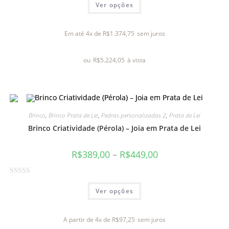
Ver opções
v
a
l
Em até 4x de
R$
1.374,75
sem juros
i
a
ou
R$
5.224,05
à vista
ç
ã
o
0
d
Brinco
,
Brinco Prata de Lei
,
Pedras personalizadas 2
,
Prata de Lei
e
Brinco Criatividade (Pérola) – Joia em Prata de Lei
5
R$
389,00
–
R$
449,00
A
Ver opções
v
a
l
A partir de 4x de
R$
97,25
sem juros
i