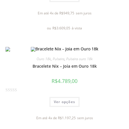
a
l
Em até 4x de
R$
949,75
sem juros
i
a
ou
R$
3.609,05
à vista
ç
ã
o
0
d
Ouro 18k
,
Pulseira
,
Pulseira ouro 18k
e
Bracelete Nix – Joia em Ouro 18k
5
R$
4.789,00
A
Ver opções
v
a
l
Em até 4x de
R$
1.197,25
sem juros
i
a