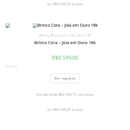
ou
R$
4.549,55
à vista
ç
ã
o
0
d
Brinco
,
Brinco ouro 18k
,
Ouro 18k
e
Brinco Cora – Joia em Ouro 18k
5
R$
8.599,00
A
Ver opções
v
a
l
Em até 4x de
R$
2.149,75
sem juros
i
a
ou
R$
8.169,05
à vista
ç
ã
o