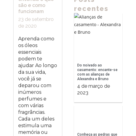
são e como
recentes
funcionam
23 de setembro
de 2020
Aprenda como
os óleos
essenciais
podem te
ajudar Ao longo
Do noivado ao
casamento: encante-se
da sua vida,
com as alianças de
você já se
Alexandra e Bruno
deparou com
4 de março de
inúmeros
2023
perfumes e
com várias
fragrâncias.
Cada um deles
estimula uma
memória ou
Conheça as pedras que