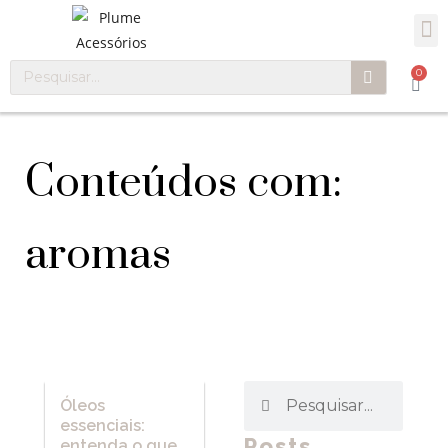
0
Conteúdos com:
aromas
Óleos
essenciais:
Posts
entenda o que