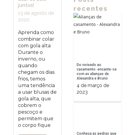
juntos!
recentes
13 de agosto de
2020
Aprenda como
combinar colar
com gola alta
Durante o
inverno, ou
Do noivado ao
quando
casamento: encante-se
chegam os dias
com as alianças de
frios, temos
Alexandra e Bruno
4 de março de
uma tendência
2023
a usar blusas de
gola alta, que
cobrem o
pescoço e
permitem que
o corpo fique
Conheça as pedras que