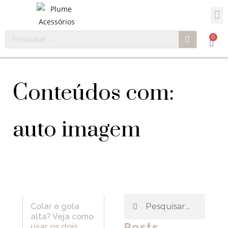
0
Conteúdos com:
auto imagem
Colar e gola
alta? Veja como
Posts
usar os dois