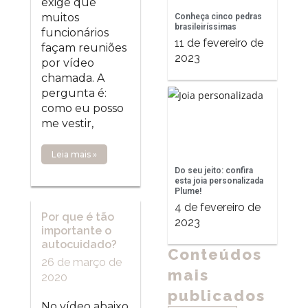
exige que
muitos
Conheça cinco pedras
brasileiríssimas
funcionários
11 de fevereiro de
façam reuniões
2023
por vídeo
chamada. A
pergunta é:
como eu posso
me vestir,
Leia mais »
Do seu jeito: confira
esta joia personalizada
Plume!
4 de fevereiro de
Por que é tão
2023
importante o
autocuidado?
Conteúdos
26 de março de
mais
2020
publicados
No vídeo abaixo