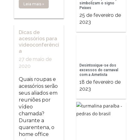
simbolizam o signo
Leia mais »
Peixes
25 de fevereiro de
2023
Dicas de
acessórios para
videoconferênci
a
27 de maio de
Desintoxique-se dos
2020
excessos do carnaval
com a Ametista
Quais roupas e
18 de fevereiro de
acessórios serão
2023
seus aliados em
reuniões por
vídeo
chamada?
Durante a
quarentena, o
home office