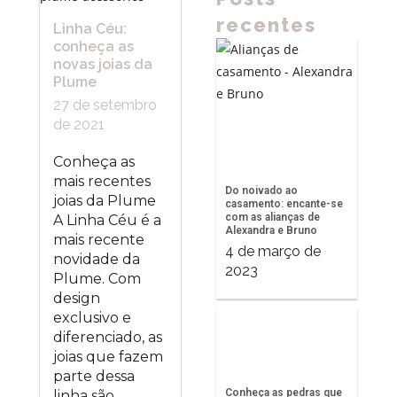
recentes
Linha Céu:
conheça as
novas joias da
Plume
27 de setembro
de 2021
Conheça as
mais recentes
Do noivado ao
joias da Plume
casamento: encante-se
com as alianças de
A Linha Céu é a
Alexandra e Bruno
mais recente
4 de março de
novidade da
2023
Plume. Com
design
exclusivo e
diferenciado, as
joias que fazem
parte dessa
Conheça as pedras que
linha são