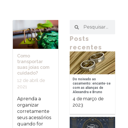
Posts
recentes
Como
transportar
suas joias com
cuidado?
Do noivado ao
12 de abril de
casamento: encante-se
2021
com as alianças de
Alexandra e Bruno
4 de março de
Aprenda a
2023
organizar
corretamente
seus acessórios
quando for