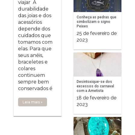
viajar A
durabilidade
das joias e dos
Conheça as pedras que
acessórios
simbolizam o signo
Peixes
depende dos
25 de fevereiro de
cuidados que
2023
tomamos com
elas. Para que
seus anéis,
braceletes e
colares
continuem
sempre bem
Desintoxique-se dos
excessos do carnaval
conservados é
com a Ametista
18 de fevereiro de
Leia mais »
2023