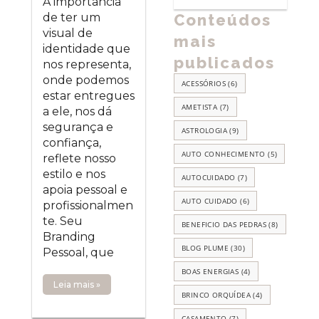
A importância
de ter um
Conteúdos
visual de
mais
identidade que
publicados
nos representa,
onde podemos
ACESSÓRIOS
(6)
estar entregues
AMETISTA
(7)
a ele, nos dá
segurança e
ASTROLOGIA
(9)
confiança,
AUTO CONHECIMENTO
(5)
reflete nosso
estilo e nos
AUTOCUIDADO
(7)
apoia pessoal e
AUTO CUIDADO
(6)
profissionalmen
te. Seu
BENEFICIO DAS PEDRAS
(8)
Branding
BLOG PLUME
(30)
Pessoal, que
BOAS ENERGIAS
(4)
Leia mais »
BRINCO ORQUÍDEA
(4)
CASAMENTO
(7)