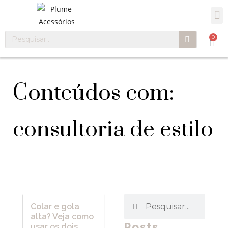
0
Conteúdos com:
consultoria de estilo
Colar e gola
alta? Veja como
Posts
usar os dois