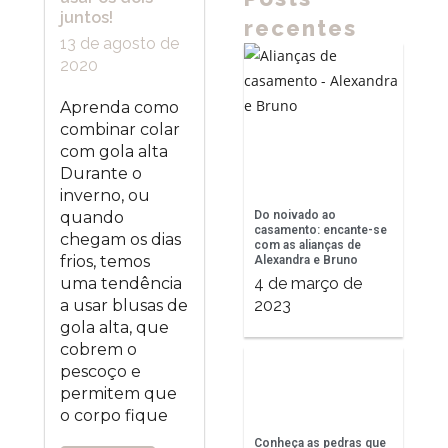
juntos!
recentes
13 de agosto de
2020
Aprenda como
combinar colar
com gola alta
Durante o
inverno, ou
Do noivado ao
quando
casamento: encante-se
chegam os dias
com as alianças de
frios, temos
Alexandra e Bruno
4 de março de
uma tendência
2023
a usar blusas de
gola alta, que
cobrem o
pescoço e
permitem que
o corpo fique
Conheça as pedras que