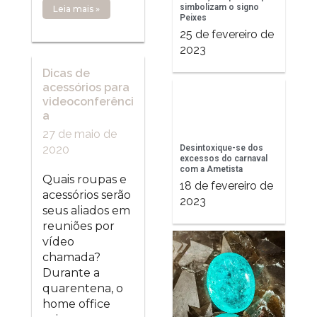
simbolizam o signo
Leia mais »
Peixes
25 de fevereiro de
2023
Dicas de
acessórios para
videoconferênci
a
27 de maio de
Desintoxique-se dos
2020
excessos do carnaval
com a Ametista
Quais roupas e
18 de fevereiro de
acessórios serão
2023
seus aliados em
reuniões por
vídeo
chamada?
Durante a
quarentena, o
home office