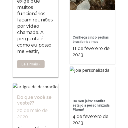
exige que
muitos
funcionários
façam reuniões
por vídeo
chamada. A
Conheça cinco pedras
pergunta é:
brasileiríssimas
como eu posso
11 de fevereiro de
me vestir,
2023
Leia mais »
Do que você se
Do seu jeito: confira
veste??
esta joia personalizada
20 de maio de
Plume!
4 de fevereiro de
2020
2023