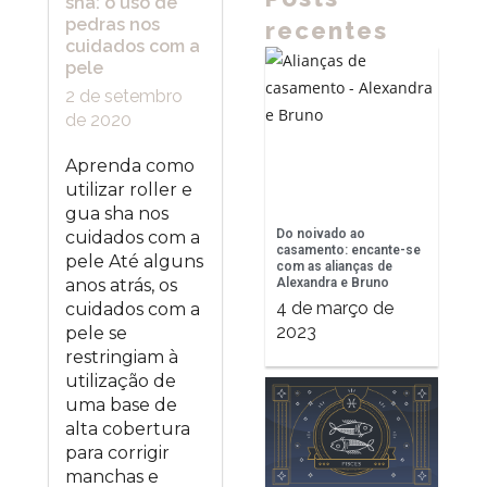
sha: o uso de
pedras nos
recentes
cuidados com a
pele
2 de setembro
de 2020
Aprenda como
utilizar roller e
gua sha nos
Do noivado ao
cuidados com a
casamento: encante-se
pele Até alguns
com as alianças de
Alexandra e Bruno
anos atrás, os
4 de março de
cuidados com a
2023
pele se
restringiam à
utilização de
uma base de
alta cobertura
para corrigir
manchas e