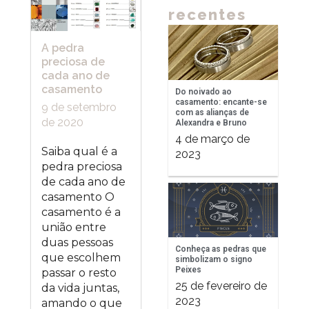
recentes
A pedra
preciosa de
cada ano de
casamento
Do noivado ao
casamento: encante-se
9 de setembro
com as alianças de
de 2020
Alexandra e Bruno
4 de março de
Saiba qual é a
2023
pedra preciosa
de cada ano de
casamento O
casamento é a
união entre
duas pessoas
Conheça as pedras que
que escolhem
simbolizam o signo
Peixes
passar o resto
25 de fevereiro de
da vida juntas,
2023
amando o que