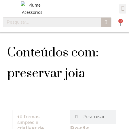
0
Conteúdos com:
preservar joia
10 formas
simples e
Posts
criativas de