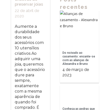
preservar joias
recentes
22 de abril de
2020
Aumente a
durabilidade
dos seus
acessórios com
10 utensílios
Do noivado ao
criativos Ao
casamento: encante-se
adquirir uma
com as alianças de
joia, queremos
Alexandra e Bruno
4 de março de
que o acessório
2023
dure para
sempre,
exatamente
com a mesma
aparência de
quando foi
comprado. É
Conheça as pedras que