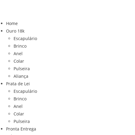
Ir
para
o
Home
conteúdo
Ouro 18k
Escapulário
Brinco
Anel
Colar
Pulseira
Aliança
Prata de Lei
Escapulário
Brinco
Anel
Colar
Pulseira
Pronta Entrega