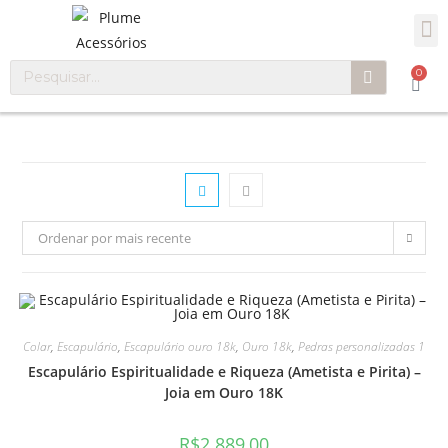
0
Ordenar por mais recente
Colar
,
Escapulário
,
Escapulário ouro 18k
,
Ouro 18k
,
Pedras personalizadas 1
Escapulário Espiritualidade e Riqueza (Ametista e Pirita) –
Joia em Ouro 18K
R$
2.889,00