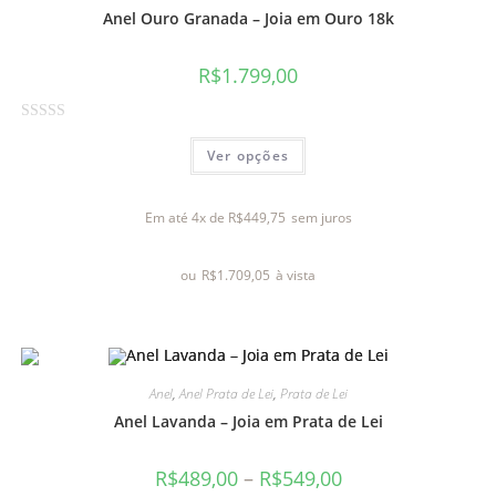
5
Anel Ouro Granada – Joia em Ouro 18k
R$
1.799,00
A
Ver opções
v
a
l
Em até 4x de
R$
449,75
sem juros
i
a
ou
R$
1.709,05
à vista
ç
ã
o
0
d
Anel
,
Anel Prata de Lei
,
Prata de Lei
e
Anel Lavanda – Joia em Prata de Lei
5
R$
489,00
–
R$
549,00