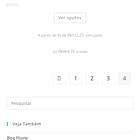
A
Ver opções
v
a
l
A partir de 4x de
R$
122,25
sem juros
i
a
ou
R$
464,55
à vista
ç
ã
o
0
1
2
3
4
d
e
5
Veja Também
Blog Plume