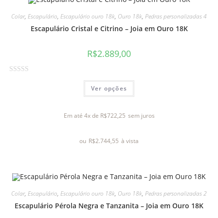
d
Colar
,
Escapulário
,
Escapulário ouro 18k
,
Ouro 18k
,
Pedras personalizadas 4
e
Escapulário Cristal e Citrino – Joia em Ouro 18K
5
R$
2.889,00
A
Ver opções
v
a
l
Em até 4x de
R$
722,25
sem juros
i
a
ou
R$
2.744,55
à vista
ç
ã
o
0
d
Colar
,
Escapulário
,
Escapulário ouro 18k
,
Ouro 18k
,
Pedras personalizadas 2
e
Escapulário Pérola Negra e Tanzanita – Joia em Ouro 18K
5