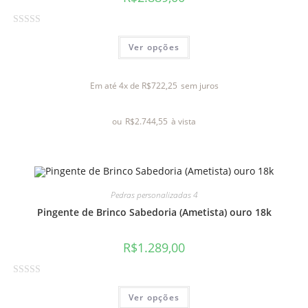
A
Ver opções
v
a
l
Em até 4x de
R$
722,25
sem juros
i
a
ou
R$
2.744,55
à vista
ç
ã
o
0
d
Pedras personalizadas 4
e
Pingente de Brinco Sabedoria (Ametista) ouro 18k
5
R$
1.289,00
A
Ver opções
v