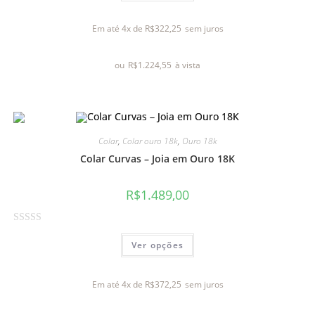
a
l
Em até 4x de
R$
322,25
sem juros
i
a
ou
R$
1.224,55
à vista
ç
ã
o
0
d
Colar
,
Colar ouro 18k
,
Ouro 18k
e
Colar Curvas – Joia em Ouro 18K
5
R$
1.489,00
A
Ver opções
v
a
l
Em até 4x de
R$
372,25
sem juros
i
a