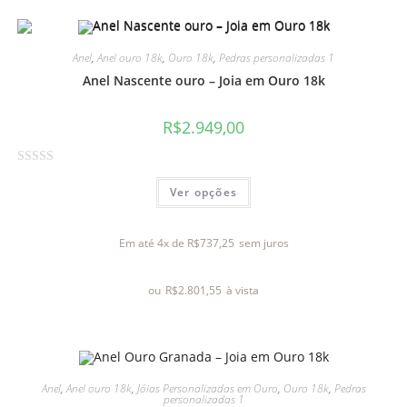
o
0
d
Anel
,
Anel ouro 18k
,
Ouro 18k
,
Pedras personalizadas 1
e
Anel Nascente ouro – Joia em Ouro 18k
5
R$
2.949,00
A
Ver opções
v
a
l
Em até 4x de
R$
737,25
sem juros
i
a
ou
R$
2.801,55
à vista
ç
ã
o
0
d
Anel
,
Anel ouro 18k
,
Jóias Personalizadas em Ouro
,
Ouro 18k
,
Pedras
e
personalizadas 1