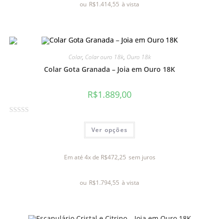
ou
R$
1.414,55
à vista
ç
ã
o
0
d
Colar
,
Colar ouro 18k
,
Ouro 18k
e
Colar Gota Granada – Joia em Ouro 18K
5
R$
1.889,00
A
Ver opções
v
a
l
Em até 4x de
R$
472,25
sem juros
i
a
ou
R$
1.794,55
à vista
ç
ã
o
0