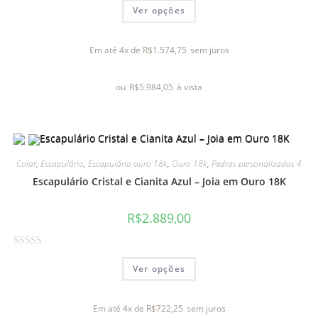
Ver opções
v
a
l
Em até 4x de
R$
1.574,75
sem juros
i
a
ou
R$
5.984,05
à vista
ç
ã
o
0
d
Colar
,
Escapulário
,
Escapulário ouro 18k
,
Ouro 18k
,
Pedras personalizadas 4
e
Escapulário Cristal e Cianita Azul – Joia em Ouro 18K
5
R$
2.889,00
A
Ver opções
v
a
l
Em até 4x de
R$
722,25
sem juros
i