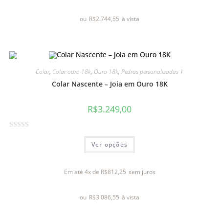
a
ou
R$
2.744,55
à vista
ç
ã
o
0
d
Colar
,
Colar ouro 18k
,
Ouro 18k
,
Pedras personalizadas 1
e
Colar Nascente – Joia em Ouro 18K
5
R$
3.249,00
A
Ver opções
v
a
l
Em até 4x de
R$
812,25
sem juros
i
a
ou
R$
3.086,55
à vista
ç
ã