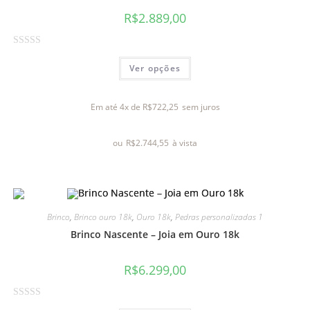
R$
2.889,00
A
Ver opções
v
a
l
Em até 4x de
R$
722,25
sem juros
i
a
ou
R$
2.744,55
à vista
ç
ã
o
0
d
Brinco
,
Brinco ouro 18k
,
Ouro 18k
,
Pedras personalizadas 1
e
Brinco Nascente – Joia em Ouro 18k
5
R$
6.299,00
A