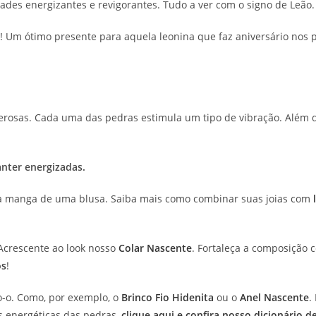
ades energizantes e revigorantes. Tudo a ver com o signo de Leão.
el! Um ótimo presente para aquela leonina que faz aniversário no
erosas. Cada uma das pedras estimula um tipo de vibração. Além d
nter energizadas.
da manga de uma blusa. Saiba mais como combinar suas joias com
 Acrescente ao look nosso
Colar Nascente
. Fortaleça a composição
os
!
do-o. Como, por exemplo, o
Brinco Fio Hidenita
ou o
Anel Nascente
.
s energéticas das pedras,
clique aqui e confira nosso dicionário de 