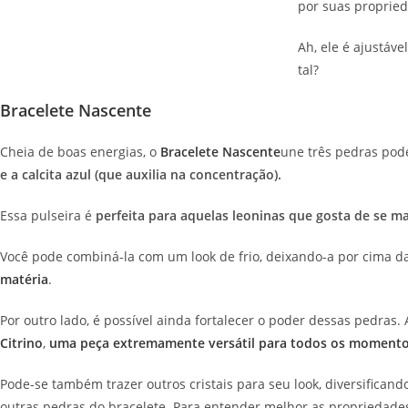
por suas propried
Ah, ele é ajustáv
tal?
Bracelete Nascente
Cheia de boas energias, o
Bracelete Nascente
une três pedras pod
e a calcita azul (que auxilia na concentração).
Essa pulseira é
perfeita para aquelas leoninas que
gosta de se ma
Você pode combiná-la com um look de frio, deixando-a por cima 
matéria
.
Por outro lado, é possível ainda fortalecer o poder dessas pedras.
Citrino
,
uma peça extremamente versátil para todos os moment
Pode-se também trazer outros cristais para seu look, diversifican
outras pedras do bracelete. Para entender melhor as propriedade