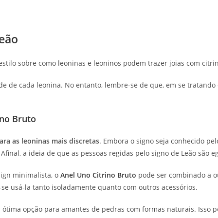
Leão
estilo sobre como leoninas e leoninos podem trazer joias com citri
 de cada leonina. No entanto, lembre-se de que, em se tratando de
ino Bruto
para as leoninas mais discretas
. Embora o signo seja conhecido pel
. Afinal, a ideia de que as pessoas regidas pelo signo de Leão são 
ign minimalista, o
Anel Uno Citrino Bruto
pode ser combinado a ou
e-se usá-la tanto isoladamente quanto com outros acessórios.
 ótima opção para amantes de pedras com formas naturais. Isso por